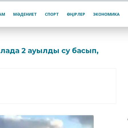
ҒАМ
МӘДЕНИЕТ
СПОРТ
ӨҢІРЛЕР
ЭКОНОМИКА
олада 2 ауылды су басып,