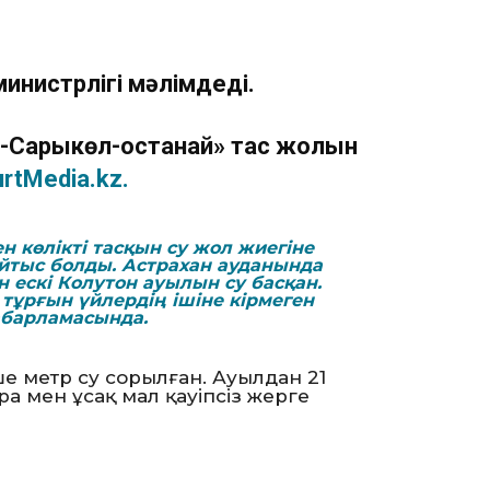
инистрлігі мәлімдеді.
-Сарыкөл-Қостанай» тас жолын
urtMedia.kz.
н көлікті тасқын су жол жиегіне
қайтыс болды. Астрахан ауданында
 ескі Колутон ауылын су басқан.
тұрғын үйлердің ішіне кірмеген
абарламасында.
екше метр су сорылған. Ауылдан 21
ра мен ұсақ мал қауіпсіз жерге