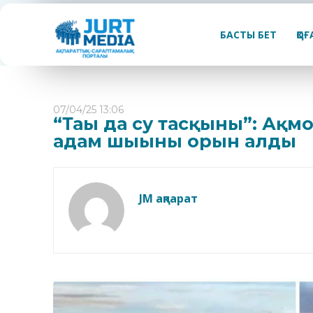
БАСТЫ БЕТ
ҚО
07/04/25 13:06
“Тағы да су тасқыны”: Ақм
адам шығыны орын алды
JM ақпарат