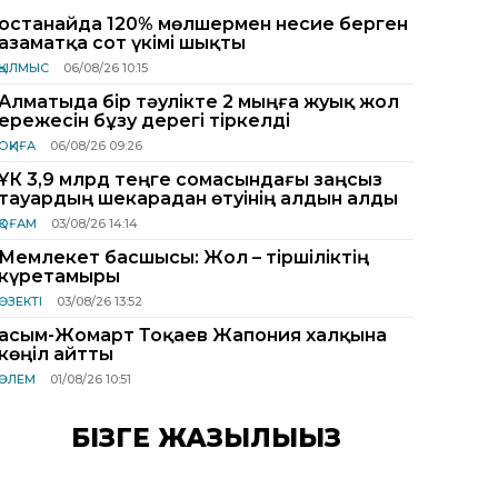
Қостанайда 120% мөлшермен несие берген
азаматқа сот үкімі шықты
ҚЫЛМЫС
06/08/26 10:15
Алматыда бір тәулікте 2 мыңға жуық жол
ережесін бұзу дерегі тіркелді
ОҚИҒА
06/08/26 09:26
ҰҚК 3,9 млрд теңге сомасындағы заңсыз
тауардың шекарадан өтуінің алдын алды
ҚОҒАМ
03/08/26 14:14
Мемлекет басшысы: Жол – тіршіліктің
күретамыры
ӨЗЕКТІ
03/08/26 13:52
Қасым-Жомарт Тоқаев Жапония халқына
көңіл айтты
ӘЛЕМ
01/08/26 10:51
БІЗГЕ ЖАЗЫЛЫҢЫЗ