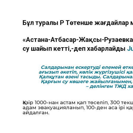
Бұл туралы ҚР Төтенше жағдайлар м
«Астана-Атбасар-Жақсы-Рузаевка
су шайып кетті,-деп хабарлайды
J
Салдарынан ескертуді елемей өтке
ағызып әкетіп, көлік жүргізушісі 
Қалқұтан өзені тасыды. Салдарынан
Қарғын су көшеге жайылғанымен, 
– делінген ТЖД х
Қазір 1000-нан астам қап төселіп, 300 т
адам эвакуацияланып, 100-ден аса ірі қа
айдалған.