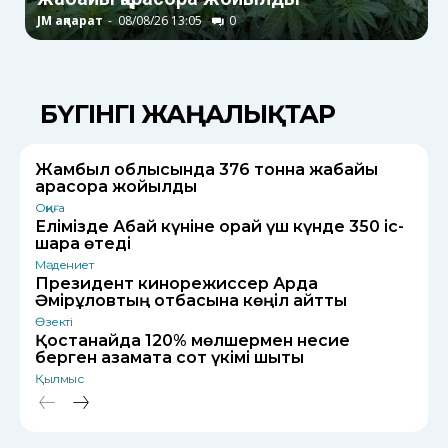
JM ақпарат
-
08/08/26 13:05
0
J
БҮГІНГІ ЖАҢАЛЫҚТАР
Жамбыл облысында 376 тонна жабайы
қарасора жойылды
Оқиға
Елімізде Абай күніне орай үш күнде 350 іс-
шара өтеді
Мәдениет
Президент кинорежиссер Ардақ
Әмірқұловтың отбасына көңіл айтты
Өзекті
Қостанайда 120% мөлшермен несие
берген азаматқа сот үкімі шықты
Қылмыс