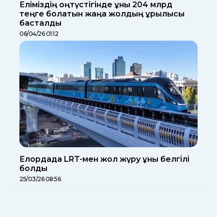
Еліміздің оңтүстігінде құны 204 млрд
теңге болатын жаңа жолдың құрылысы
басталды
06/04/26 01:12
Елордада LRT-мен жол жүру құны белгілі
болды
25/03/26 08:56