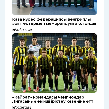
Қазақ күрес федерациясы венгриялық
әріптестерімен меморандумға қол қойды
19/07/26 10:39
«Қайрат» командасы чемпиондар
Лигасының екінші іріктеу кезеңіне өтті
16/07/26 13:54