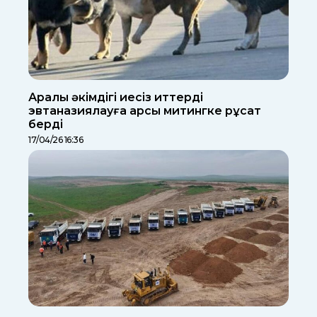
Арқалық әкімдігі иесіз иттерді
эвтаназиялауға қарсы митингке рұқсат
берді
17/04/26 16:36