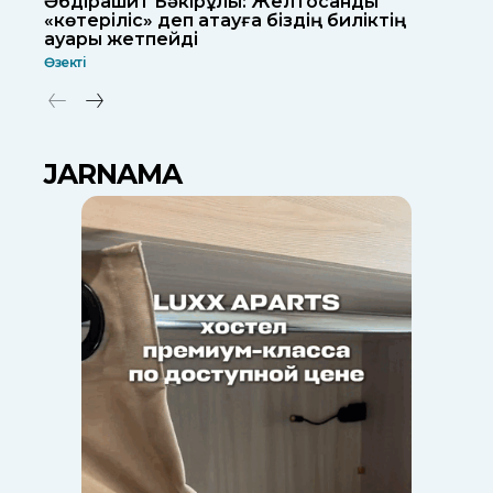
Әбдірашит Бәкірұлы: Желтоқсанды
«көтеріліс» деп атауға біздің биліктің
қауқары жетпейді
Өзекті
JARNAMA