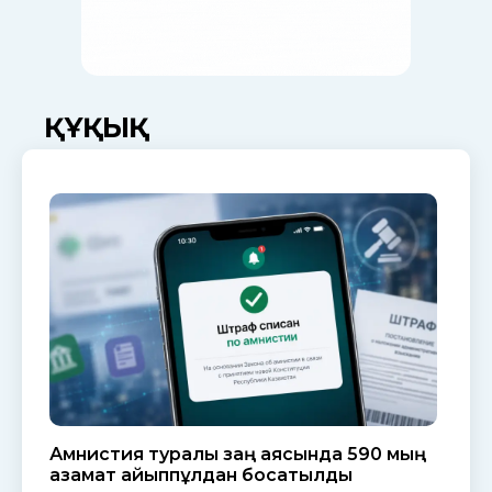
ҚҰҚЫҚ
Амнистия туралы заң аясында 590 мың
азамат айыппұлдан босатылды