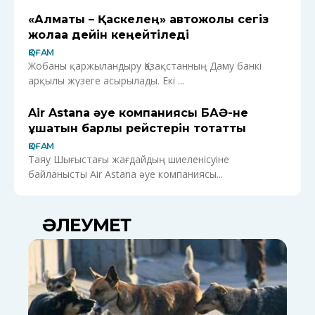
«Алматы – Қаскелең» автожолы сегіз
жолаққа дейін кеңейтіледі
ҚОҒАМ
Жобаны қаржыландыру Қазақстанның Даму банкі
арқылы жүзеге асырылады. Екі ...
Air Astana әуе компаниясы БАӘ-не
ұшатын барлық рейстерін тоқтатты
ҚОҒАМ
Таяу Шығыстағы жағдайдың шиеленісуіне
байланысты Air Astana әуе компаниясы...
ӘЛЕУМЕТ