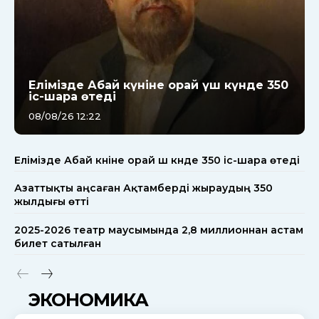
Елімізде Абай күніне орай үш күнде 350
іс-шара өтеді
08/08/26 12:22
Елімізде Абай күніне орай үш күнде 350 іс-шара өтеді
Азаттықты аңсаған Ақтамберді жыраудың 350
жылдығы өтті
2025-2026 театр маусымында 2,8 миллионнан астам
билет сатылған
ЭКОНОМИКА