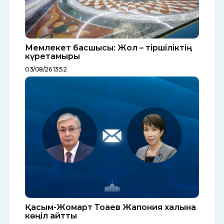
Мемлекет басшысы: Жол – тіршіліктің
күретамыры
03/08/26 13:52
Қасым-Жомарт Тоқаев Жапония халқына
көңіл айтты