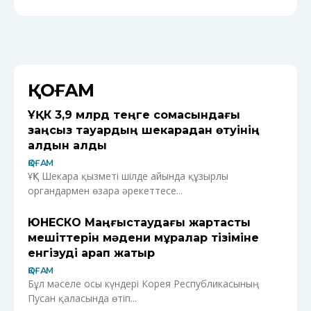
ҚОҒАМ
ҰҚК 3,9 млрд теңге сомасындағы
заңсыз тауардың шекарадан өтуінің
алдын алды
ҚОҒАМ
ҰҚК Шекара қызметі шілде айында құзырлы
органдармен өзара әрекеттесе...
ЮНЕСКО Маңғыстаудағы жартасты
мешіттерін мәдени мұралар тізіміне
енгізуді қарап жатыр
ҚОҒАМ
Бұл мәселе осы күндері Корея Республикасының
Пусан қаласында өтіп...