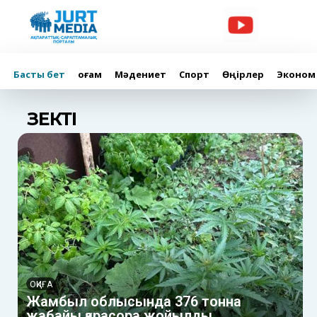
Басты бет
Қоғам
Мәдениет
Спорт
Өңірлер
Эконом
ӨЗЕКТІ
ОҚИҒА
Жамбыл облысында 376 тонна
жабайы қарасора жойылды