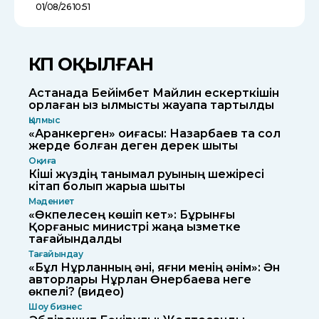
01/08/26 10:51
КӨП ОҚЫЛҒАН
Астанада Бейімбет Майлин ескерткішін
қорлаған қыз қылмыстық жауапқа тартылды
Қылмыс
«Арқанкерген» оқиғасы: Назарбаев та сол
жерде болған деген дерек шықты
Оқиға
Кіші жүздің танымал руының шежіресі
кітап болып жарыққа шықты
Мәдениет
«Өкпелесең көшіп кет»: Бұрынғы
Қорғаныс министрі жаңа қызметке
тағайындалды
Тағайындау
«Бұл Нұрланның әні, яғни менің әнім»: Ән
авторлары Нұрлан Өнербаевқа неге
өкпелі? (видео)
Шоу бизнес