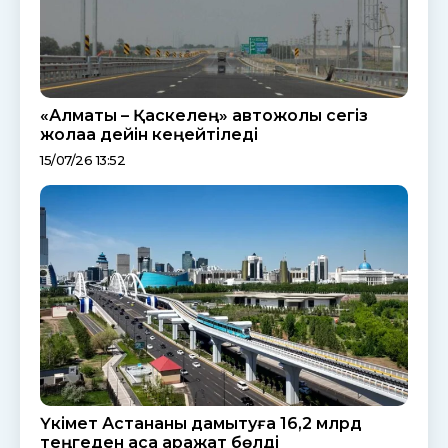
«Алматы – Қаскелең» автожолы сегіз
жолаққа дейін кеңейтіледі
15/07/26 13:52
Үкімет Астананы дамытуға 16,2 млрд
теңгеден аса қаражат бөлді