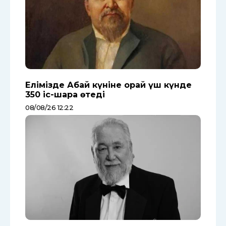
Елімізде Абай күніне орай үш күнде
350 іс-шара өтеді
08/08/26 12:22