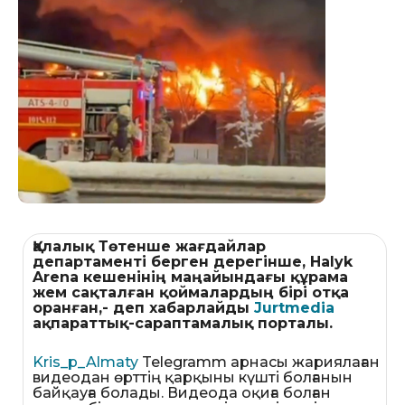
Қалалық Төтенше жағдайлар
департаменті берген дерегінше, Halyk
Arena кешенінің маңайындағы құрама
жем сақталған қоймалардың бірі отқа
оранған,- деп хабарлайды
Jurtmedia
ақпараттық-сараптамалық порталы.
Kris_p_Almaty
Telegramm арнасы жариялаған
видеодан өрттің қарқыны күшті болғанын
байқауға болады. Видеода оқиға болған