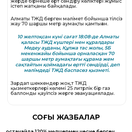
жерде бірнеше өрт сөндіру көліктері жұмыс
істеп жатқаны байқалады.
Алматы ТЖД берген мәлімет бойынша тілсіз
жау 70 шаршы метр аумақты қамтыған.
10 желтоқсан күні сағат 18:08-де Алматы
қаласы ТЖД күштері мен құралдары
Медеу ауданы, Құлжа тас жолы, 5Б
мекенжайы бойынша орналасқан 70
шаршы метр аумақтағы құрама жем
сақтайтын қоймадағы өртті сөндірді, деп
мәлімдеді ТЖД баспасөз қызметі.
Зардап шеккендер жоқ.т ТЖД
қызметкерлері көлемі 25 литрлік бір газ
баллонды қауіпсіз жерге эвакуациялады.
СОҢҒЫ ЖАЗБАЛАР
Қостанайда 120% мөлшермен несие берген