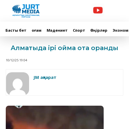
Басты бет
Қоғам
Мәдениет
Спорт
Өңірлер
Эконом
Алматыда ірі қойма отқа оранды
10/12/25 19:04
JM ақпарат