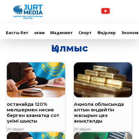
Басты бет
Қоғам
Мәдениет
Спорт
Өңірлер
Эконом
Қылмыс
Қостанайда 120%
Ақмола облысында
мөлшермен несие
алтын өңдейтін
берген азаматқа сот
жасырын цех
үкімі шықты
анықталды
JM ақпарат
JM ақпарат