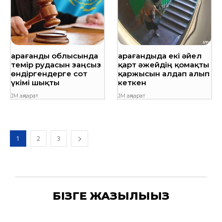
Қарағанды облысында
Қарағандыда екі әйел
темір рудасын заңсыз
қарт әжейдің қомақты
өндіргендерге сот
қаржысын алдап алып
үкімі шықты
кеткен
JM ақпарат
JM ақпарат
1
2
3
БІЗГЕ ЖАЗЫЛЫҢЫЗ