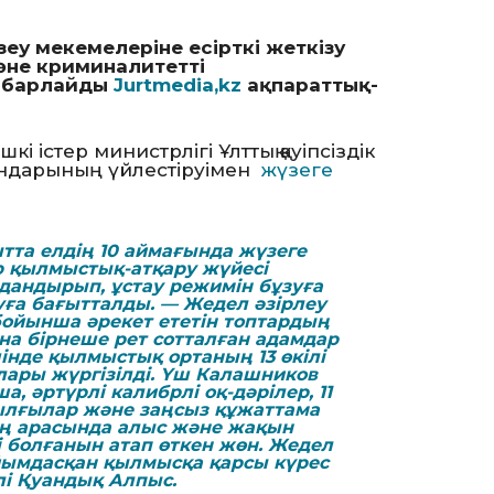
үзеу мекемелеріне есірткі жеткізу
әне криминалитетті
хабарлайды
Jurtmedia,kz
ақпараттық-
і істер министрлігі Ұлттық қауіпсіздік
гандарының үйлестіруімен
жүзеге
ытта елдің 10 аймағында жүзеге
 қылмыстық-атқару жүйесі
дандырып, ұстау режимін бұзуға
ға бағытталды. — Жедел әзірлеу
ойынша әрекет ететін топтардың
на бірнеше рет сотталған адамдар
ішінде қылмыстық ортаның 13 өкілі
алары жүргізілді. Үш Калашников
, әртүрлі калибрлі оқ-дәрілер, 11
ұрылғылар және заңсыз құжаттама
ың арасында алыс және жақын
 болғанын атап өткен жөн. Жедел
ұйымдасқан қылмысқа қарсы күрес
лі Қуандық Алпыс.