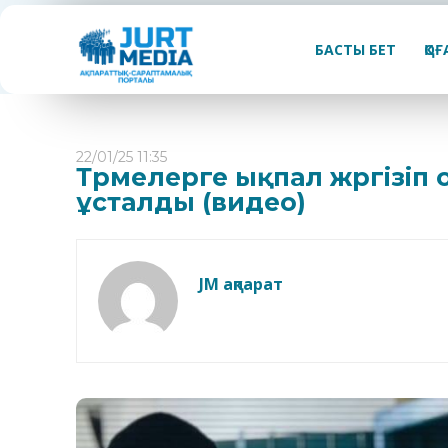
БАСТЫ БЕТ
ҚО
22/01/25 11:35
Түрмелерге ықпал жүргізі
ұсталды (видео)
JM ақпарат