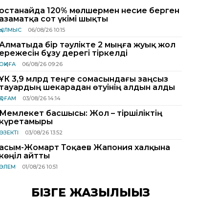
Қостанайда 120% мөлшермен несие берген
азаматқа сот үкімі шықты
ҚЫЛМЫС
06/08/26 10:15
Алматыда бір тәулікте 2 мыңға жуық жол
ережесін бұзу дерегі тіркелді
ОҚИҒА
06/08/26 09:26
ҰҚК 3,9 млрд теңге сомасындағы заңсыз
тауардың шекарадан өтуінің алдын алды
ҚОҒАМ
03/08/26 14:14
Мемлекет басшысы: Жол – тіршіліктің
күретамыры
ӨЗЕКТІ
03/08/26 13:52
Қасым-Жомарт Тоқаев Жапония халқына
көңіл айтты
ӘЛЕМ
01/08/26 10:51
БІЗГЕ ЖАЗЫЛЫҢЫЗ