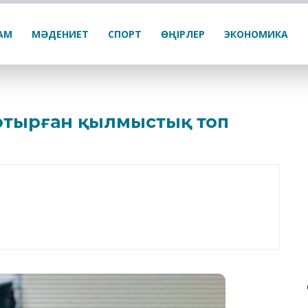
ҒАМ
МӘДЕНИЕТ
СПОРТ
ӨҢІРЛЕР
ЭКОНОМИКА
п отырған қылмыстық топ