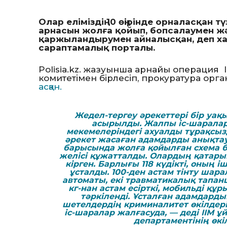
Олар еліміздің 10 өңірінде орналасқан т
арнасын жолға қойып, бопсалаумен ж
қаржыландырумен айналысқан, деп 
сараптамалық порталы.
Polisia.kz. жазуынша арнайы операция Ішк
комитетімен бірлесіп, прокуратура ор
асқан.
Жедел-тергеу әрекеттері бір уақ
асырылды. Жалпы іс-шаралар
мекемелеріндегі ахуалды тұрақсыз
әрекет жасаған адамдарды анықтау
барысында жолға қойылған схема б
желісі құжатталды. Олардың қатары
кірген. Барлығы 118 күдікті, оның 
ұсталды. 100-ден астам тінту шар
автоматы, екі травматикалық тапанша
кг-нан астам есірткі, мобильді қ
тәркіленді. Ұсталған адамдард
шетелдердің криминалитет өкілдері
іс-шаралар жалғасуда, — деді ІІМ 
департаментінің өкі