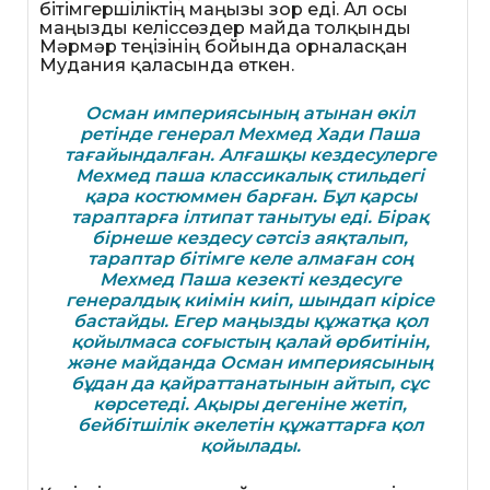
бітімгершіліктің маңызы зор еді. Ал осы
маңызды келіссөздер майда толқынды
Мәрмәр теңізінің бойында орналасқан
Мудания қаласында өткен.
Осман империясының атынан өкіл
ретінде генерал Мехмед Хади Паша
тағайындалған. Алғашқы кездесулерге
Мехмед паша классикалық стильдегі
қара костюммен барған. Бұл қарсы
тараптарға ілтипат танытуы еді. Бірақ
бірнеше кездесу сәтсіз аяқталып,
тараптар бітімге келе алмаған соң
Мехмед Паша кезекті кездесуге
генералдық киімін киіп, шындап кірісе
бастайды. Егер маңызды құжатқа қол
қойылмаса соғыстың қалай өрбитінін,
және майданда Осман империясының
бұдан да қайраттанатынын айтып, сұс
көрсетеді. Ақыры дегеніне жетіп,
бейбітшілік әкелетін құжаттарға қол
қойылады.