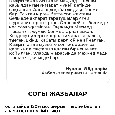
Қазіргі таңда осындай маңызды шешім
қабылданған ғимарат музей ретінде
сақталған. Алғашқы қабатында үш бөлме
бар. Есіктен кірген бетте сол жақтағы
бөлмеде ақпарат таратушылар яғни
журналистер отырған. Одан кейінгі бөлмеде
келіссөз жүргізілген. Оң жақта Мехмед
Пашаның жұмыс бөлмесі орналасқан.
Кездесу күндері генерал ғимаратта қалып,
түнеген. Екінші қабаты дерлік үйіне айналған.
Қазіргі таңда музейге сол күндерден өз
қалпында сақталып қалған бірнеше зат
қойылған. Олардың арасында Мехмед Хади
Пашаның киімі де бар.
Нұрлан Әбдікәрім,
«Хабар» телеарнасының тілшісі
СОҢҒЫ ЖАЗБАЛАР
Қостанайда 120% мөлшермен несие берген
азаматқа сот үкімі шықты