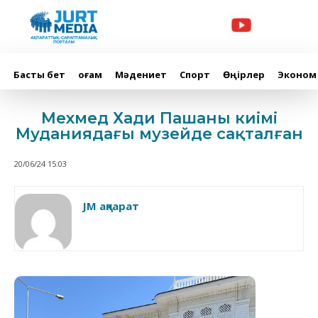
Басты бет
Қоғам
Мәдениет
Спорт
Өңірлер
Эконом
Мехмед Хади Пашаның киімі
Муданиядағы музейде сақталған
20/06/24 15:03
JM ақпарат