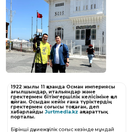
1922 жылы 11 қазанда Осман империясы
ағылшындар, итальяндар және
гректермен бітімгершілік келісіміне қол
қойған. Осыдан кейін ғана түріктердің
гректермен соғысы тоқтаған, деп
хабарлайды
Jurtmedia.kz
ақпараттық
порталы.
Бірінші дүниежүзілік соғыс кезінде мұндай