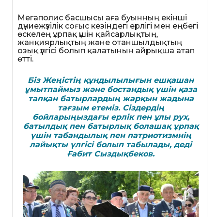
Мегаполис басшысы аға буынның екінші
дүниежүзілік соғыс кезіндегі ерлігі мен еңбегі
өскелең ұрпақ үшін қайсарлықтың,
жанқиярлықтың және отаншылдықтың
озық үлгісі болып қалатынын айрықша атап
өтті.
Біз Жеңістің құндылылығын ешқашан
ұмытпаймыз және бостандық үшін қаза
тапқан батырлардың жарқын жадына
тағзым етеміз. Сіздердің
бойларыңыздағы ерлік пен ұлы рух,
батылдық пен батырлық болашақ ұрпақ
үшін табандылық пен патриотизмнің
лайықты үлгісі болып табылады
,
деді
Ғабит Сыздықбеков.