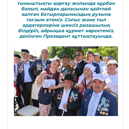
тыныштықты қорғау жолында құрбан
болып, майдан даласынан қайтпай
қалған батырларымыздың рухына
тағзым етеміз. Соғыс және тыл
ардагерлеріне шексіз ризашылық
білдіріп, айрықша құрмет көрсетеміз
,
делінген Президент құттықтауында.