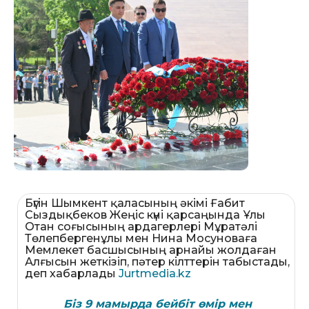
Бүгін Шымкент қаласының әкімі Ғабит
Сыздықбеков Жеңіс күні қарсаңында Ұлы
Отан соғысының ардагерлері Мұратәлі
Төлепбергенұлы мен Нина Мосуноваға
Мемлекет басшысының арнайы жолдаған
Алғысын жеткізіп, пәтер кілттерін табыстады,
деп хабарлады
Jurtmedia.kz
Біз 9 мамырда бейбіт өмір мен