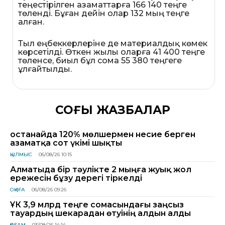
теңестірілген азаматтарға 166 140 теңге
төленді. Бұған дейін олар 132 мың теңге
алған.
Тыл еңбеккерлеріне де материалдық көмек
көрсетілді. Өткен жылы оларға 41 400 теңге
төленсе, биыл бұл сома 55 380 теңгеге
ұлғайтылды.
СОҢҒЫ ЖАЗБАЛАР
Қостанайда 120% мөлшермен несие берген
азаматқа сот үкімі шықты
ҚЫЛМЫС
06/08/26 10:15
Алматыда бір тәулікте 2 мыңға жуық жол
ережесін бұзу дерегі тіркелді
ОҚИҒА
06/08/26 09:26
ҰҚК 3,9 млрд теңге сомасындағы заңсыз
тауардың шекарадан өтуінің алдын алды
ҚОҒАМ
03/08/26 14:14