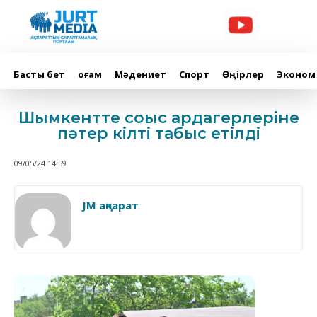
Басты бет
Қоғам
Мәдениет
Спорт
Өңірлер
Эконом
Шымкентте соғыс ардагерлеріне
пәтер кілті табыс етілді
09/05/24 14:59
JM ақпарат