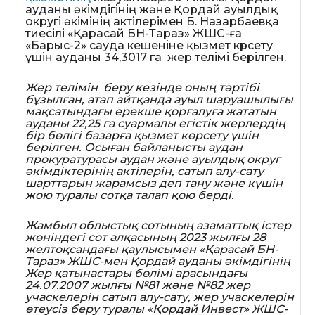
ауданы әкімдігінің және Қордай ауылдық
округі әкімінің актілерімен Б. Назарбаевқа
тиесілі «Қарасай БН-Тараз» ЖШС-ға
«Барыс-2» сауда кешеніне қызмет көрсету
үшін ауданы 34,3017 га жер телімі берілген.
Жер телімін беру кезінде оның тәртібі
бұзылған, атап айтқанда ауыл шаруашылығы
мақсатындағы ерекше қорғалуға жататын
ауданы 22,25 га суармалы егістік жерлердің
бір бөлігі базарға қызмет көрсету үшін
берілген. Осыған байланысты аудан
прокуратурасы аудан және ауылдық округ
әкімдіктерінің актілерін, сатып алу-сату
шарттарын жарамсыз деп тану және күшін
жою туралы сотқа талап қою берді.
Жамбыл облыстық сотының азаматтық істер
жөніндегі сот алқасының 2023 жылғы 28
желтоқсандағы қаулысымен «Қарасай БН-
Тараз» ЖШС-мен Қордай ауданы әкімдігінің
Жер қатынастары бөлімі арасындағы
24.07.2007 жылғы №81 және №82 жер
учаскелерін сатып алу-сату, жер учаскелерін
өтеусіз беру туралы «Қордай Инвест» ЖШС-