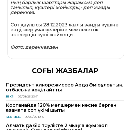
ның барлық шарттары жарамсыз деп
танылып, күштері жойылды,- деп жазды
дереккөз.
Сот қаулысы 28.12.2023 жылы заңды күшіне
енді, жер учаскелеріне мемлекеттік
актілердің күші жойылды.
Фото: дереккөзден
СОҢҒЫ ЖАЗБАЛАР
Президент кинорежиссер Ардақ Әмірқұловтың
отбасына көңіл айтты
ӨЗЕКТІ
07/08/26 20:41
Қостанайда 120% мөлшермен несие берген
азаматқа сот үкімі шықты
ҚЫЛМЫС
06/08/26 10:15
Алматыда бір тәулікте 2 мыңға жуық жол