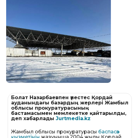
Болат Назарбаевпен үлестес Қордай
ауданындағы базардың жерлері Жамбыл
облысы прокуратурасының
бастамасымен мемлекетке қайтарылды,
деп хабарлады
Jurtmedia.kz
Жамбыл облысы прокуратурасы
баспасөз
қызметінің
жазуынша,2004 жылы Қордай