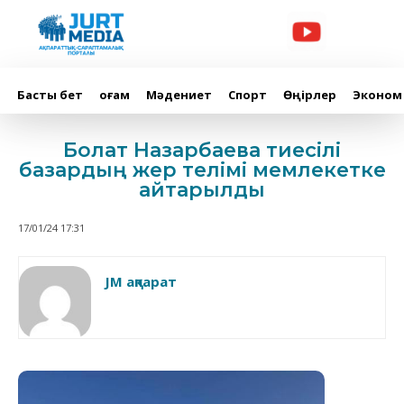
Басты бет
Қоғам
Мәдениет
Спорт
Өңірлер
Эконом
Болат Назарбаевқа тиесілі
базардың жер телімі мемлекетке
қайтарылды
17/01/24 17:31
JM ақпарат