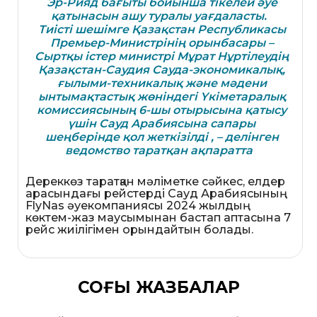
Эр-Рияд бағыты бойынша тікелей әуе
қатынасын ашу туралы уағдаласты.
Тиісті шешімге Қазақстан Республикасы
Премьер-Министрінің орынбасары –
Сыртқы істер министрі Мұрат Нұртілеудің
Қазақстан-Саудия Сауда-экономикалық,
ғылыми-техникалық және мәдени
ынтымақтастық жөніндегі Үкіметаралық
комиссиясының 6-шы отырысына қатысу
үшін Сауд Арабиясына сапары
шеңберінде қол жеткізілді , – делінген
ведомство таратқан ақпаратта
Дереккөз таратқан мәліметке сәйкес, елдер
арасындағы рейстерді Сауд Арабиясының
FlyNas әуекомпаниясы 2024 жылдың
көктем-жаз маусымынан бастап аптасына 7
рейс жиілігімен орындайтын болады.
СОҢҒЫ ЖАЗБАЛАР