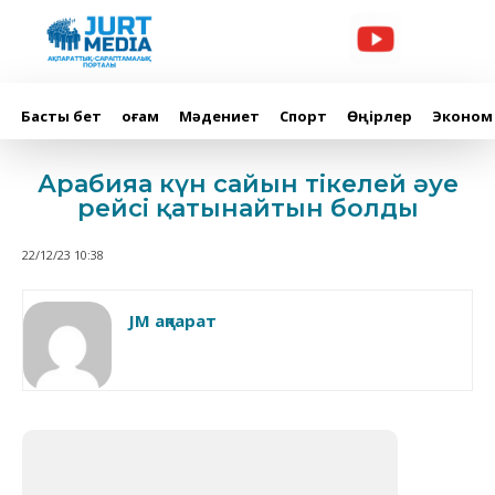
Басты бет
Қоғам
Мәдениет
Спорт
Өңірлер
Эконом
Арабияға күн сайын тікелей әуе
рейсі қатынайтын болды
22/12/23 10:38
JM ақпарат