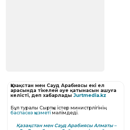
Қазақстан мен Сауд Арабиясы екі ел
арасында тікелей әуе қатынасын ашуға
келісті, деп хабарлады
Jurtmedia.kz
Бұл туралы Сыртқы істер министрлігінің
баспасөз қызметі
мәлімдеді.
Қазақстан мен Сауд Арабиясы Алматы –