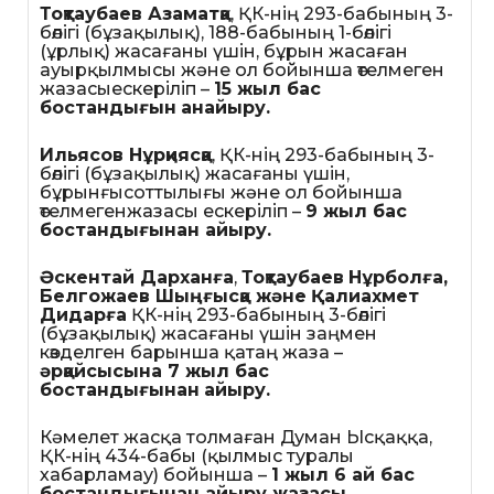
Тоқтаубаев Азаматқа
, ҚК-нің 293-бабының 3-
бөлігі (бұзақылық), 188-бабының 1-бөлігі
(ұрлық) жасағаны үшін, бұрын жасаған
ауырқылмысы және ол бойынша өтелмеген
жазасыескеріліп –
15 жыл бас
бостандығын
анайыру.
Ильясов Нұрқиясқа
, ҚК-нің 293-бабының 3-
бөлігі (бұзақылық) жасағаны үшін,
бұрынғысоттылығы және ол бойынша
өтелмегенжазасы ескеріліп –
9 жыл бас
бостандығынан айыру.
Әскентай Дарханға
,
Тоқтаубаев
Нұрболға,
Белгожаев Шыңғысқа және
Қалиахмет
Дидарға
ҚК-нің 293-бабының 3-бөлігі
(бұзақылық) жасағаны үшін заңмен
көзделген барынша қатаң жаза –
әрқайсысына 7 жыл бас
бостандығынан
айыру.
Кәмелет жасқа толмаған Думан Ысқаққа,
ҚК-нің 434-бабы (қылмыс туралы
хабарламау) бойынша –
1 жыл 6 ай бас
бостандығынан айыру жазасы