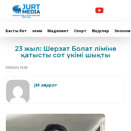
Басты бет
Қоғам
Мәдениет
Спорт
Өңірлер
Эконом
23 жыл: Шерзат Болат өліміне
қатысты сот үкімі шықты
05/06/25 16:43
JM ақпарат