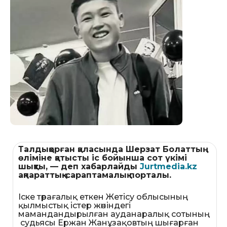
Талдықорған қаласында Шерзат Болаттың
өліміне қатысты іс бойынша сот үкімі
шықты, — деп хабарлайды
Jurtmedia.kz
ақпараттық-сараптамалық порталы.
Іске төрағалық еткен Жетісу облысының
қылмыстық істер жөніндегі
мамандандырылған ауданаралық сотының
судьясы Ержан Жанұзақовтың шығарған