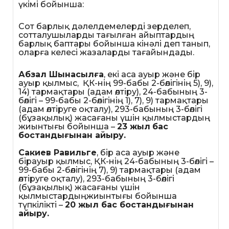
үкімі бойынша:
Сот барлық дәлелдемелерді зерделеп,
сотталушыларды тағылған айыптардың
барлық баптары бойынша кінәлі деп танып,
оларға келесі жазаларды тағайындады.
Абзал Шынасылға
, екі аса ауыр және бір
ауыр қылмыс, ҚК-нің 99-бабы 2-бөлігінің 5), 9),
14) тармақтары (адам өлтіру), 24-бабының 3-
бөлігі – 99-бабы 2-бөлігінің 1), 7), 9) тармақтары
(адам өлтіруге оқталу), 293-бабының 3-бөлігі
(бұзақылық) жасағаны үшін қылмыстардың
жиынтығы бойынша –
23 жыл
бас
бостандығынан айыру.
Сакиев Равильге
, бір аса ауыр және
бірауыр қылмыс, ҚК-нің 24-бабының 3-бөлігі –
99-бабы 2-бөлігінің 7), 9) тармақтары (адам
өлтіруге оқталу), 293-бабының 3-бөлігі
(бұзақылық) жасағаны үшін
қылмыстардыңжиынтығы бойынша
түпкілікті –
20 жыл бас бостандығынан
айыру.