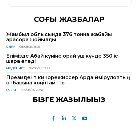
СОҢҒЫ ЖАЗБАЛАР
Жамбыл облысында 376 тонна жабайы
қарасора жойылды
ОҚИҒА
08/08/26 13:05
Елімізде Абай күніне орай үш күнде 350 іс-
шара өтеді
МӘДЕНИЕТ
08/08/26 12:22
Президент кинорежиссер Ардақ Әмірқұловтың
отбасына көңіл айтты
ӨЗЕКТІ
07/08/26 20:41
БІЗГЕ ЖАЗЫЛЫҢЫЗ