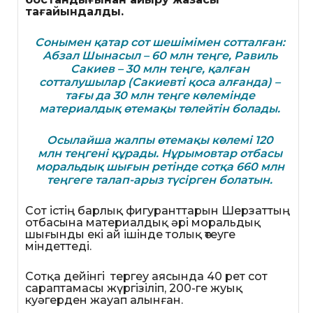
тағайындалды.
Сонымен қатар сот шешімімен сотталған:
Абзал Шынасыл – 60 млн теңге, Равиль
Сакиев – 30 млн теңге, қалған
сотталушылар (Сакиевті қоса алғанда) –
тағы да 30 млн теңге көлемінде
материалдық өтемақы төлейтін болады.
Осылайша жалпы өтемақы көлемі 120
млн теңгені құрады. Нұрымовтар отбасы
моральдық шығын ретінде сотқа 660 млн
теңгеге талап-арыз түсірген болатын.
Сот істің барлық фигуранттарын Шерзаттың
отбасына материалдық әрі моральдық
шығынды екі ай ішінде толық өтеуге
міндеттеді.
Сотқа дейінгі тергеу аясында 40 рет сот
сараптамасы жүргізіліп, 200-ге жуық
куәгерден жауап алынған.