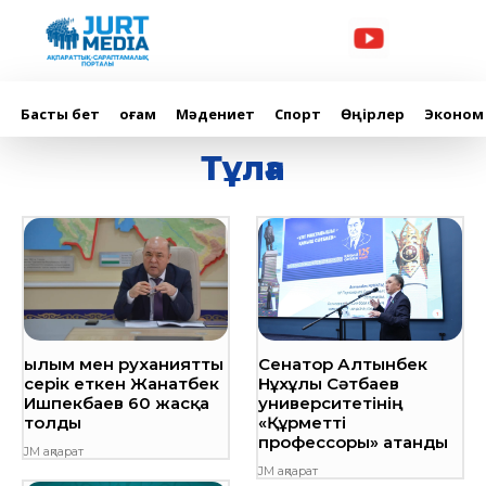
Басты бет
Қоғам
Мәдениет
Спорт
Өңірлер
Эконом
Тұлға
Ғылым мен руханиятты
Сенатор Алтынбек
серік еткен Жанатбек
Нұхұлы Сәтбаев
Ишпекбаев 60 жасқа
университетінің
толды
«Құрметті
профессоры» атанды
JM ақпарат
JM ақпарат