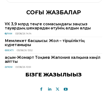
СОҢҒЫ ЖАЗБАЛАР
ҰҚК 3,9 млрд теңге сомасындағы заңсыз
тауардың шекарадан өтуінің алдын алды
ҚОҒАМ
03/08/26 14:14
Мемлекет басшысы: Жол – тіршіліктің
күретамыры
ӨЗЕКТІ
03/08/26 13:52
Қасым-Жомарт Тоқаев Жапония халқына көңіл
айтты
ӘЛЕМ
01/08/26 10:51
БІЗГЕ ЖАЗЫЛЫҢЫЗ