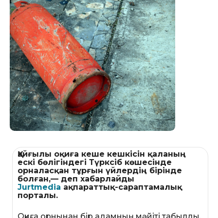
Қайғылы оқиға кеше кешкісін қаланың
ескі бөлігіндегі Түрксіб көшесінде
орналасқан тұрғын үйлердің бірінде
болған,— деп хабарлайды
Jurtmedia
ақпараттық-сараптамалық
порталы.
Оқиға орнынан бір адамның мәйіті табылды.