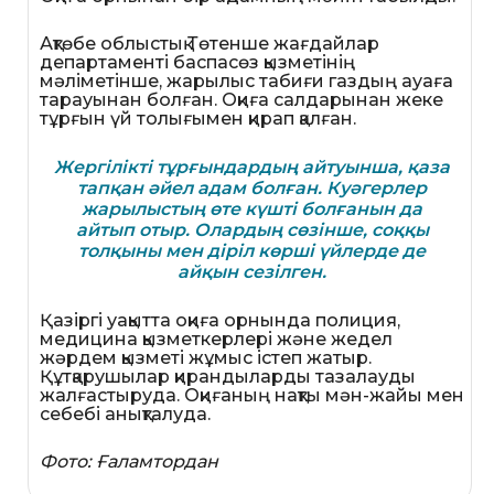
Ақтөбе облыстық Төтенше жағдайлар
департаменті баспасөз қызметінің
мәліметінше, жарылыс табиғи газдың ауаға
тарауынан болған. Оқиға салдарынан жеке
тұрғын үй толығымен қирап қалған.
Жергілікті тұрғындардың айтуынша, қаза
тапқан әйел адам болған. Куәгерлер
жарылыстың өте күшті болғанын да
айтып отыр. Олардың сөзінше, соққы
толқыны мен діріл көрші үйлерде де
айқын сезілген.
Қазіргі уақытта оқиға орнында полиция,
медицина қызметкерлері және жедел
жәрдем қызметі жұмыс істеп жатыр.
Құтқарушылар қирандыларды тазалауды
жалғастыруда. Оқиғаның нақты мән-жайы мен
себебі анықталуда.
Фото: Ғаламтордан