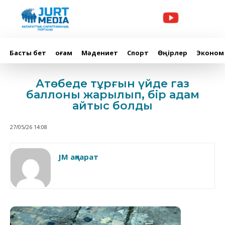
Басты бет
Қоғам
Мәдениет
Спорт
Өңірлер
Эконом
Ақтөбеде тұрғын үйде газ
баллоны жарылып, бір адам
қайтыс болды
27/05/26 14:08
JM ақпарат