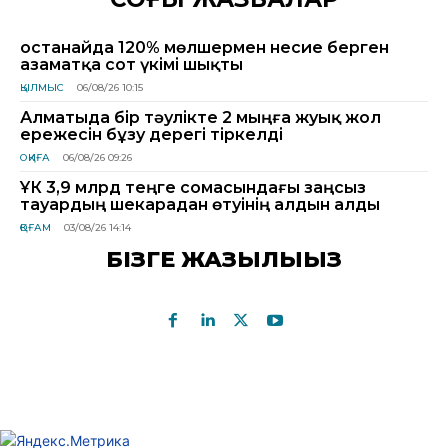
Қостанайда 120% мөлшермен несие берген
азаматқа сот үкімі шықты
ҚЫЛМЫС
06/08/26 10:15
Алматыда бір тәулікте 2 мыңға жуық жол
ережесін бұзу дерегі тіркелді
ОҚИҒА
06/08/26 09:26
ҰҚК 3,9 млрд теңге сомасындағы заңсыз
тауардың шекарадан өтуінің алдын алды
ҚОҒАМ
03/08/26 14:14
БІЗГЕ ЖАЗЫЛЫҢЫЗ