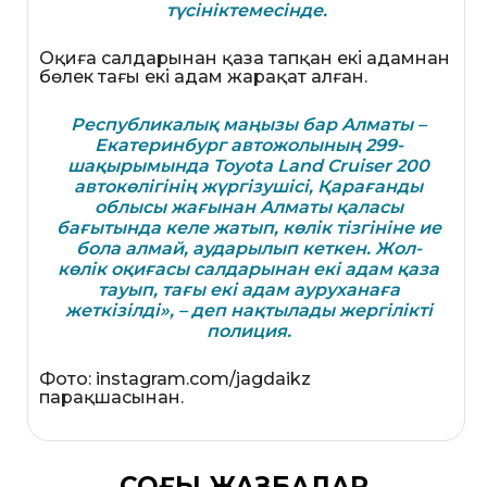
түсініктемесінде.
Оқиға салдарынан қаза тапқан екі адамнан
бөлек тағы екі адам жарақат алған.
Республикалық маңызы бар Алматы –
Екатеринбург автожолының 299-
шақырымында Toyota Land Cruiser 200
автокөлігінің жүргізушісі, Қарағанды
облысы жағынан Алматы қаласы
бағытында келе жатып, көлік тізгініне ие
бола алмай, аударылып кеткен. Жол-
көлік оқиғасы салдарынан екі адам қаза
тауып, тағы екі адам ауруханаға
жеткізілді», – деп нақтылады жергілікті
полиция.
Фото: instagram.com/jagdaikz
парақшасынан.
СОҢҒЫ ЖАЗБАЛАР