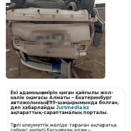
Екі адамның өмірін қиған қайғылы жол-
көлік оқиғасы Алматы – Екатеринбург
автожолының 299-шақырымында болған,
деп хабарлайды
Jurtmedia.kz
ақпараттық-сараптамалық порталы.
Түрлі әлеуметтік желіде тараған ақпаратқа
сәйкес, көлікті басқарған адам –