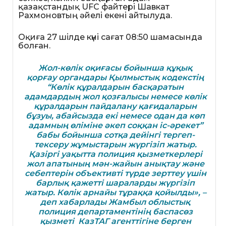
қазақстандық UFC файтері Шавкат
Рахмоновтың әйелі екені айтылуда.
Оқиға 27 шілде күні сағат 08:50 шамасында
болған.
Жол-көлік оқиғасы бойынша құқық
қорғау органдары Қылмыстық кодекстің
“Көлік құралдарын басқаратын
адамдардың жол қозғалысы немесе көлік
құралдарын пайдалану қағидаларын
бұзуы, абайсызда екі немесе одан да көп
адамның өліміне әкеп соққан іс-әрекет”
бабы бойынша сотқа дейінгі тергеп-
тексеру жұмыстарын жүргізіп жатыр.
Қазіргі уақытта полиция қызметкерлері
жол апатының мән-жайын анықтау және
себептерін объективті түрде зерттеу үшін
барлық қажетті шараларды жүргізіп
жатыр. Көлік арнайы тұраққа қойылды», –
деп хабарлады Жамбыл облыстық
полиция департаментінің баспасөз
қызметі КазТАГ агенттігіне берген