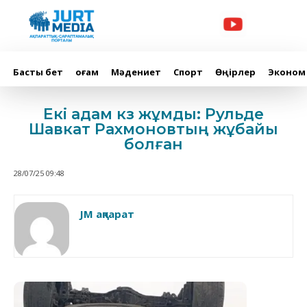
Басты бет
Қоғам
Мәдениет
Спорт
Өңірлер
Эконом
Екі адам көз жұмды: Рульде
Шавкат Рахмоновтың жұбайы
болған
28/07/25 09:48
JM ақпарат