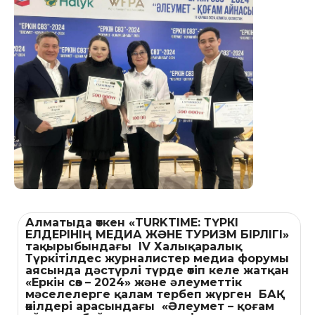
Алматыда өткен «TURKTIME: ТҮРКІ
ЕЛДЕРІНІҢ МЕДИА ЖӘНЕ ТУРИЗМ БІРЛІГІ»
тақырыбындағы IV Халықаралық
Түркітілдес журналистер медиа форумы
аясында дәстүрлі түрде өтіп келе жатқан
«Еркін сөз – 2024» және әлеуметтік
мәселелерге қалам тербеп жүрген БАҚ
өкілдері арасындағы «Әлеумет – қоғам