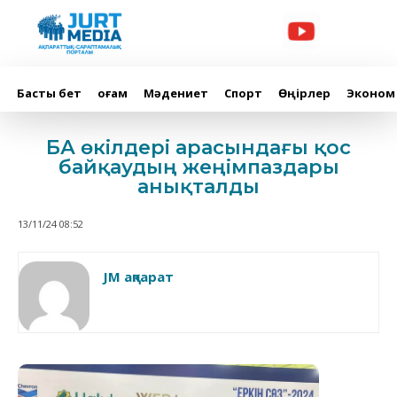
Басты бет
Қоғам
Мәдениет
Спорт
Өңірлер
Эконом
БАҚ өкілдері арасындағы қос
байқаудың жеңімпаздары
анықталды
13/11/24 08:52
JM ақпарат