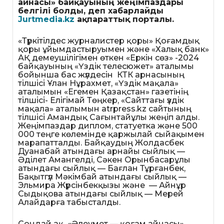
айнасы» байқауының жеңімпаздары
белгілі болды, деп хабарлайды
Jurtmedia.kz
ақпараттық порталы.
«Түркітілдес журналистер қоры» Қоғамдық
қоры ұйымдастыруымен және «Халық банк»
АҚ демеушілігімен өткен «Еркін сөз» -2024
байқауының «Үздік телесюжет» аталымы
бойынша бас жүлдесін КТК арнасының
тілшісі Ұлан Нұрахмет, «Үздік мақала»
аталымын «Егемен Қазақстан» газетінің
тілшісі- Елігімай Төңкер, «Сайттағы үздік
мақала» аталымын atrpress.kz сайтының
тілшісі Амандық Сағынтайұлы жеңіп алды.
Жеңімпаздар диплом, статуетка және 500
000 теңге көлемінде қаржылай сыйақымен
марапатталды. Байқаудың Жолдасбек
Дуанабай атындағы арнайы сыйлық —
Әділет Амангелді, Сәкен Орынбасарұлы
атындағы сыйлық — Бағлан Тұрғанбек,
Бақытгүл Мәкімбай атындағы сыйлық —
Эльмира Жүрсінбекқызы және — Айнұр
Сыдықова атындағы сыйлық — ⁠Мерей
Алайдарға табысталды.
Сондай ақ «Әлеумет — қоғам айнасы»