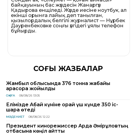
байқауының бас жүлдесін Жанаргүл
Қадырова енщіледі. Жүлде иесіне ноутбук, ал
екінші орынға лайық деп танылған,
қызылордалық белгілі журналист — Нұрбек
Дәуренбековке соңғы үлгідегі ұялы телефон
бұйырды.
СОҢҒЫ ЖАЗБАЛАР
Жамбыл облысында 376 тонна жабайы
қарасора жойылды
ОҚИҒА
08/08/26 13:05
Елімізде Абай күніне орай үш күнде 350 іс-
шара өтеді
МӘДЕНИЕТ
08/08/26 12:22
Президент кинорежиссер Ардақ Әмірқұловтың
отбасына көңіл айтты