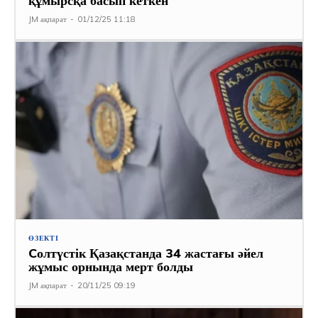
құмырсқа басып кеткен
JM ақпарат
-
01/12/25 11:18
ӨЗЕКТІ
Cолтүстік Қазақстанда 34 жастағы әйел
жұмыс орнында мерт болды
JM ақпарат
-
20/11/25 09:19