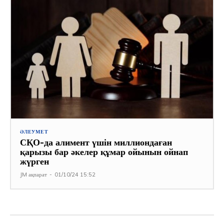
ӘЛЕУМЕТ
СҚО-да алимент үшін миллиондаған
қарызы бар әкелер құмар ойынын ойнап
жүрген
JM ақпарат
-
01/10/24 15:52