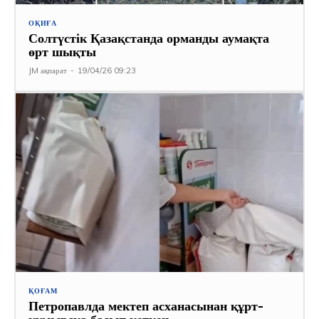
ОҚИҒА
Солтүстік Қазақстанда орманды аумақта
өрт шықты
JM ақпарат
-
19/04/26 09:23
ҚОҒАМ
Петропавлда мектеп асханасынан құрт-