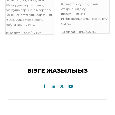
Бүгін Талдықорғандағы
Қазақстан су кеңесінің
Жетісу университетінің
отырысында су
оқытушылары, білімгерлері
шаруашылығы
және Ілиястанушылар биыл
инфрақұрылымын жаңғырту
130 жылдық мерейтойы
және...
тойланатын Ілияс...
JM ақпарат
-
11/12/23 09:13
JM ақпарат
-
16/04/24 14:42
БІЗГЕ ЖАЗЫЛЫҢЫЗ