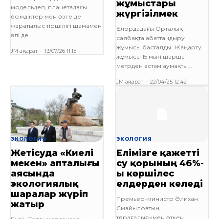
жұмыстары
модельдеп, планетадағы
жүргізілмек
өсімдіктер мен өзге де
жаратылыс тіршілігі шамамен
Елордадағы Орталық
әлі де...
саябақта абаттандыру
жұмысы басталды. Жаңарту
JM ақпарат
-
13/07/26 11:15
жұмысы 15 мың шаршы
метрден астам аумақты...
JM ақпарат
-
22/04/25 12:42
ЭКОЛОГИЯ
ЭКОЛОГИЯ
Жетісуда «Киелі
Елімізге қажетті
мекен» апталығы
су қорының 46%-
аясында
ы көршілес
экологиялық
елдерден келеді
шаралар жүріп
Премьер-министр Әлихан
жатыр
Смайыловтың
төрағалығымен өткен