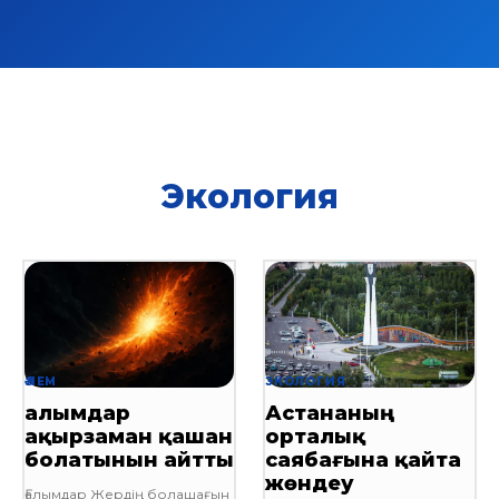
Экология
ӘЛЕМ
ЭКОЛОГИЯ
Ғалымдар
Астананың
ақырзаман қашан
орталық
болатынын айтты
саябағына қайта
жөндеу
Ғалымдар Жердің болашағын