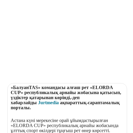
«БалуанTAS» командасы алғаш рет
«ELORDA CUP» республикалық арнайы
жобасына қатысып, үздіктер қатарынан
көрінді,-деп
хабарлайды
Jurtmedia
ақпараттық-
сараптамалық порталы.
Астана күні мерекесіне орай
ұйымдастырылған «ELORDA CUP»