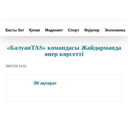
Басты бет
Қоғам
Мәдениет
Спорт
Өңірлер
Эконом
«БалуанTAS» командасы
Жайдарманда өнер көрсетті
08/07/26 14:52
JM ақпарат