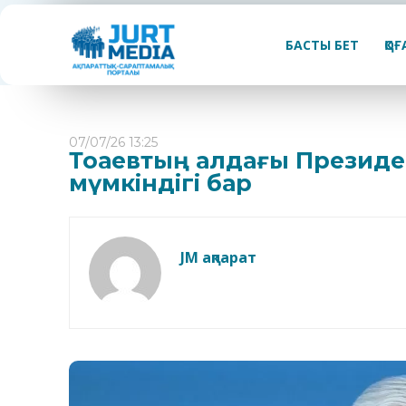
БАСТЫ БЕТ
ҚО
07/07/26 13:25
Тоқаевтың алдағы Президен
мүмкіндігі бар
JM ақпарат