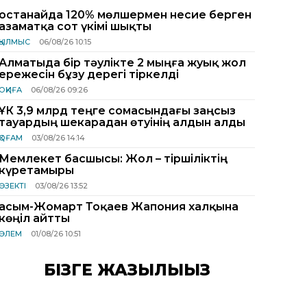
Қостанайда 120% мөлшермен несие берген
азаматқа сот үкімі шықты
ҚЫЛМЫС
06/08/26 10:15
Алматыда бір тәулікте 2 мыңға жуық жол
ережесін бұзу дерегі тіркелді
ОҚИҒА
06/08/26 09:26
ҰҚК 3,9 млрд теңге сомасындағы заңсыз
тауардың шекарадан өтуінің алдын алды
ҚОҒАМ
03/08/26 14:14
Мемлекет басшысы: Жол – тіршіліктің
күретамыры
ӨЗЕКТІ
03/08/26 13:52
Қасым-Жомарт Тоқаев Жапония халқына
көңіл айтты
ӘЛЕМ
01/08/26 10:51
БІЗГЕ ЖАЗЫЛЫҢЫЗ