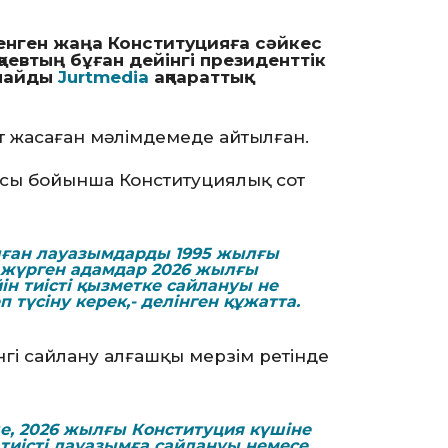
а енген жаңа Конституцияға сәйкес
втың бұған дейінгі президенттік
рлайды
Jurtmedia
ақпараттық-
сот жасаған мәлімдемеде айтылған.
ысы бойынша Конституциялық сот
лған лауазымдарды 1995 жылғы
 жүрген адамдар 2026 жылғы
ін тиісті қызметке сайлануы не
түсіну керек,- делінген құжатта.
нгі сайлану алғашқы мерзім ретінде
е, 2026 жылғы Конституция күшіне
тиісті лауазымға сайлануы немесе