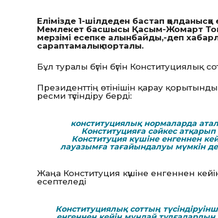
Елімізде 1-шілдеден бастап қолданысқ
Мемлекет басшысы Қасым-Жомарт Тоқае
мерзімі есепке алынбайды,-деп хаба
сараптамалық порталы.
Бұл туралы бүгін бүгін Конституциялық 
Президенттің өтінішін қарау қорытынд
ресми түсіндіру берді:
конституциялық нормаларда ата
Конституцияға сәйкес атқарып
Конституция күшіне енгеннен кей
лауазымға тағайындалуы мүмкін деп 
Жаңа Конституция күшіне енгеннен кейі
есептеледі
Конституциялық соттың түсіндіруінш
енгеннен кейін мұндай тұлғалардың 