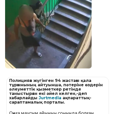
Полицияға жүгінген 94 жастағы қала
тұрғынының айтуынша, пәтеріне өздерін
әлеуметтік қызметкер ретінде
таныстырған екі әйел келген,-деп
хабарлайды
Jurtmedia
ақпараттық-
сараптамалық порталы.
Оқиға маусым айының соңында болған.