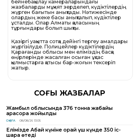
бейнебақылау камераларындағы
жазбаларды мұқият зерделеп, күдіктілердің
жүрген бағытын анықтады. Нәтижесінде
олардың жеке басы анықталып, күдіктілер
ұсталды. Олар Алматы қаласының
тұрғындары болып шықты.
Қазіргі уақытта сотқа дейінгі тергеу амалдары
жүргізілуде. Полицейлер күдіктілердің
Қарағанды облысы мен еліміздің басқа
өңірлерінде жасалған осыған ұқсас
қылмыстарға қатысы бар-жоғын тексеріп
жатыр.
СОҢҒЫ ЖАЗБАЛАР
Жамбыл облысында 376 тонна жабайы
қарасора жойылды
ОҚИҒА
08/08/26 13:05
Елімізде Абай күніне орай үш күнде 350 іс-
шара өтеді