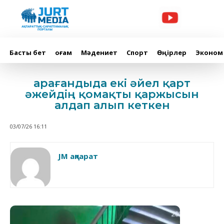
Басты бет
Қоғам
Мәдениет
Спорт
Өңірлер
Эконом
Қарағандыда екі әйел қарт
әжейдің қомақты қаржысын
алдап алып кеткен
03/07/26 16:11
JM ақпарат