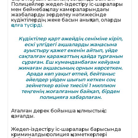
Полицейлер жедел-іздестіру іс-шаралары
мен бейнебақылау камераларындағы
жазбаларды зерделеу нәтижесінде
күдіктілердің жеке басын анықтап, оларды
қолға түсірді.
Күдіктілер қарт әжейдің сеніміне кіріп,
ескі үлгідегі ақшаларды жаңасына
ауыстыру қажет екенін айтып, үйде
сақталған қаражаттың қайда тұрғанын
сұраған. Еш күмәнданбаған кейуана
жинаған ақшасының орнын көрсеткен.
Арада көп уақыт өтпей, бейтаныс
әйелдер үйден шығып кеткен соң
зейнеткер өзіне тиесілі 1 миллион
теңгенің жоғалғанын байқап, бірден
полицияға хабарлаған.
Аталған дерек бойынша қылмыстық іс
қозғалды.
Жедел-іздестіру іс-шаралары барысында
криминалдық полиция қызметкерлері