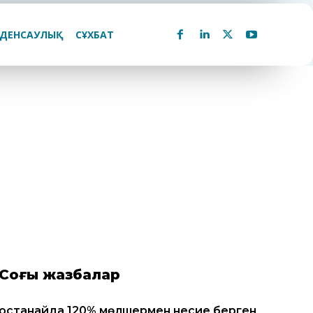
ДЕНСАУЛЫҚ
СҰХБАТ
Соңғы жазбалар
Қостанайда 120% мөлшермен несие берген