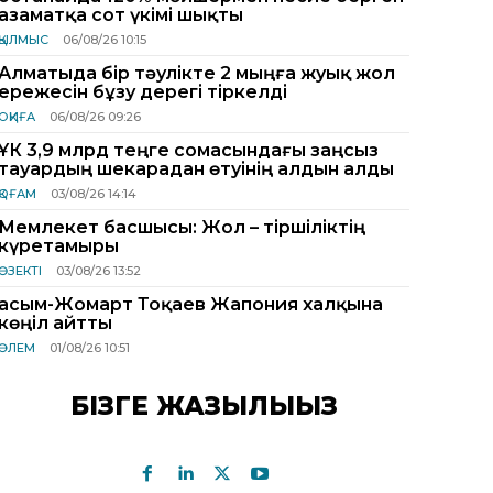
азаматқа сот үкімі шықты
ҚЫЛМЫС
06/08/26 10:15
Алматыда бір тәулікте 2 мыңға жуық жол
ережесін бұзу дерегі тіркелді
ОҚИҒА
06/08/26 09:26
ҰҚК 3,9 млрд теңге сомасындағы заңсыз
тауардың шекарадан өтуінің алдын алды
ҚОҒАМ
03/08/26 14:14
Мемлекет басшысы: Жол – тіршіліктің
күретамыры
ӨЗЕКТІ
03/08/26 13:52
Қасым-Жомарт Тоқаев Жапония халқына
көңіл айтты
ӘЛЕМ
01/08/26 10:51
БІЗГЕ ЖАЗЫЛЫҢЫЗ