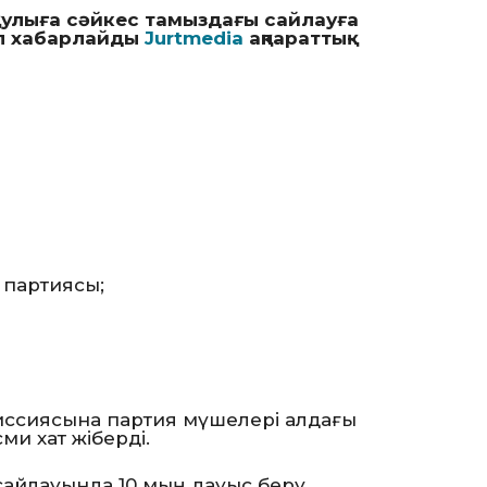
аулыға сәйкес тамыздағы сайлауға
еп хабарлайды
Jurtmedia
ақпараттық-
 партиясы;
ссиясына партия мүшелері алдағы
и хат жіберді.
сайлауында 10 мың дауыс беру