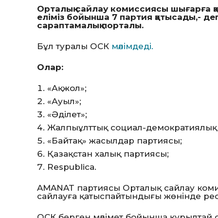
Орталық сайлау комиссиясы шығарға қ
еліміз бойынша 7 партия қатысады,- д
сараптамалық порталы.
Бұл туралы ОСК
мәлімдеді.
Олар:
«Ақжол»;
«Ауыл»;
«Әділет»;
Жалпыұлттық социал-демократиялық
«Байтақ» жасылдар партиясы;
Қазақстан халық партиясы;
Respublica.
AMANAT партиясы Орталық сайлау коми
сайлауға қатыспайтындығы жөнінде ресм
ОСК берген мәлімет бойынша құрылтай 