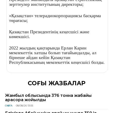
зерттеулер институтының директоры;
«Қазақстан» телерадиокорпорациясы басқарма
төрағасы;
Қазақстан Президентінің кеңесшісі және
көмекшісі.
2022 жылдың қаңтарында Ерлан Карин
мемлекеттік хатшы болып тағайындалды, ал
бірнеше айдан кейін Қазақстан
Республикасының мемлекеттік кеңесшісі болды.
СОҢҒЫ ЖАЗБАЛАР
Жамбыл облысында 376 тонна жабайы
қарасора жойылды
ОҚИҒА
08/08/26 13:05