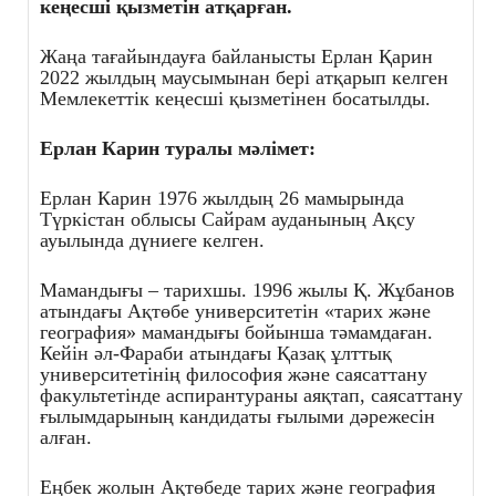
кеңесші қызметін атқар
ған.
Жаңа тағайындауға байланысты Ерлан Қарин
2022 жылдың маусымынан бері атқарып келген
Мемлекеттік кеңесші қызметінен босатылды.
Ерлан Карин туралы мәлімет:
Ерлан Карин 1976 жылдың 26 мамырында
Түркістан облысы Сайрам ауданының Ақсу
ауылында дүниеге келген.
Мамандығы
– тарихшы. 1996 жылы Қ. Жұбанов
атындағы Ақтөбе университетін «тарих және
география» мамандығы бойынша тәмамдаған.
Кейін әл-Фараби атындағы Қазақ ұлттық
университетінің философия және саясаттану
факультетінде аспирантураны аяқтап, саясаттану
ғылымдарының кандидаты ғылыми дәрежесін
алған.
Еңбек жолын Ақтөбеде тарих және география