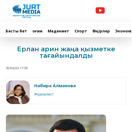
Басты бет
Қоғам
Мәдениет
Спорт
Өңірлер
Эконом
Ерлан Қарин жаңа қызметке
тағайындалды
30/06/26 17:39
Набира Алманова
Журналист