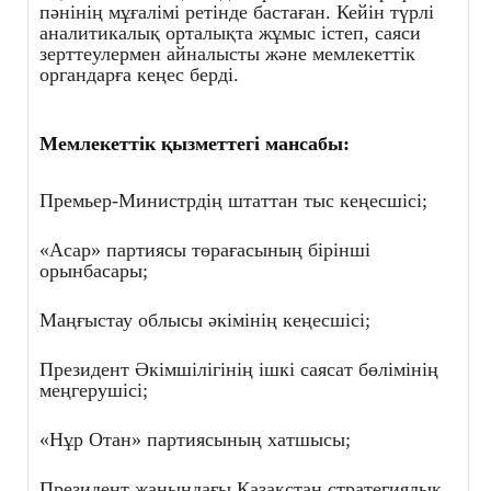
пәнінің мұғалімі
ретінде
бастаған. Кейін түрлі
аналитикалық орталықта жұмыс істеп, саяси
зерттеулермен айналысты және мемлекеттік
органдарға кеңес берді.
Мемлекеттік қызметтегі мансабы:
Премьер-Министрдің штаттан тыс кеңесшісі;
«Асар» партиясы төрағасының бірінші
орынбасары;
Маңғыстау облысы әкімінің кеңесшісі;
Президент Әкімшілігінің ішкі саясат бөлімінің
меңгерушісі;
«Нұр Отан»
партиясының хатшысы;
Президент жанындағы Қазақстан стратегиялық