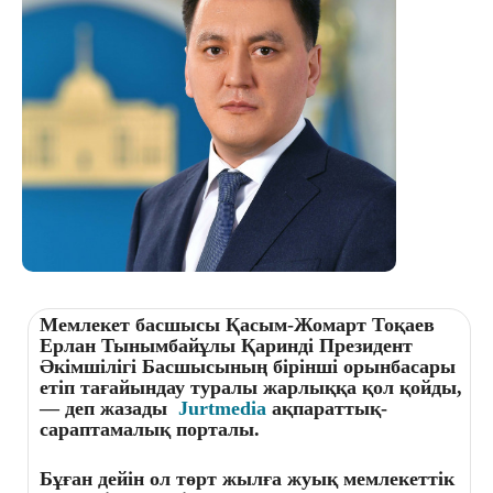
Мемлекет басшысы Қасым-Жомарт Тоқаев
Ерлан Тынымбайұлы Қарин
ді
Президент
Әкімшілігі Басшысының бірінші орынбасары
етіп т
ағайындау туралы жарлыққа қол қойды
,
—
деп жазады
Jurtmedia
ақпараттық-
сараптамалық порталы.
Бұған дейін ол төрт жылға жуық мемлекеттік