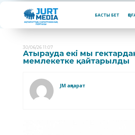
БАСТЫ БЕТ
ҚО
30/06/26 11:07
Атырауда екі мың гектарда
мемлекетке қайтарылды
JM ақпарат