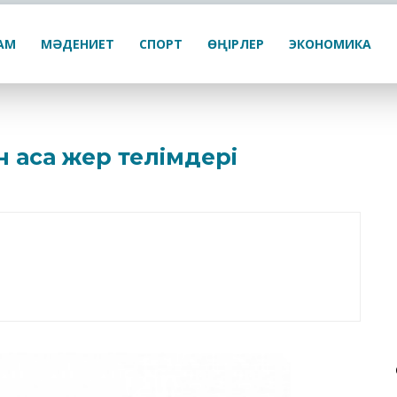
ҒАМ
МӘДЕНИЕТ
СПОРТ
ӨҢІРЛЕР
ЭКОНОМИКА
н аса жер телімдері