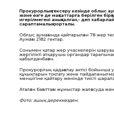
Прокурорлық тексеру кезінде облыс ау
және өзге де мақсаттарға берілген бірқ
игерілмегені анықталған,- деп хабарл
сараптамалық порталы.
Облыс аумағында қайтарылған 78 жер тел
Аумағы 2182 гектар.
Сонымен қатар жер учаскелерін шару
жергілікті атқарушы органдар тарапына
қабылданбаған.
Прокурорлық қадағалау актісі бойынша 
құқықтарын тоқтату және пайдаланылма
меншігіне қайтару жөнінде тиісті шара
Аталған бағыттағы жұмыстар жалғасуда 
Фото: ашық дереккөзден.