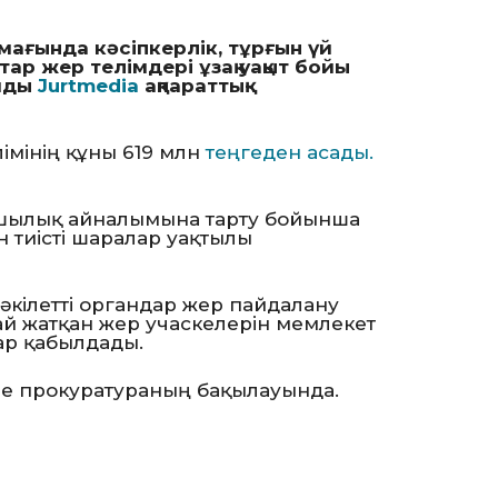
мағында кәсіпкерлік, тұрғын үй
атар жер телімдері ұзақ уақыт бойы
айды
Jurtmedia
ақпараттық-
імінің құны 619 млн
теңгеден асады.
ашылық айналымына тарту бойынша
н тиісті шаралар уақтылы
уәкілетті органдар жер пайдалану
й жатқан жер учаскелерін мемлекет
лар қабылдады.
және прокуратураның бақылауында.