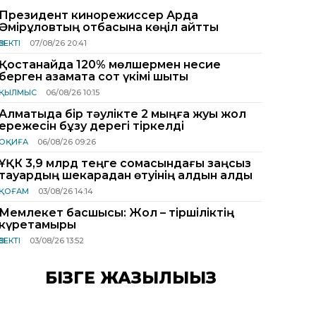
Президент кинорежиссер Ардақ
Әмірқұловтың отбасына көңіл айтты
ӨЗЕКТІ
07/08/26 20:41
Қостанайда 120% мөлшермен несие
берген азаматқа сот үкімі шықты
ҚЫЛМЫС
06/08/26 10:15
Алматыда бір тәулікте 2 мыңға жуық жол
ережесін бұзу дерегі тіркелді
ОҚИҒА
06/08/26 09:26
ҰҚК 3,9 млрд теңге сомасындағы заңсыз
тауардың шекарадан өтуінің алдын алды
ҚОҒАМ
03/08/26 14:14
Мемлекет басшысы: Жол – тіршіліктің
күретамыры
ӨЗЕКТІ
03/08/26 13:52
БІЗГЕ ЖАЗЫЛЫҢЫЗ