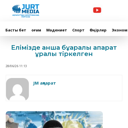
Басты бет
Қоғам
Мәдениет
Спорт
Өңірлер
Эконом
Елімізде қанша бұқаралық ақпарат
құралы тіркелген
28/06/26 11:13
JM ақпарат