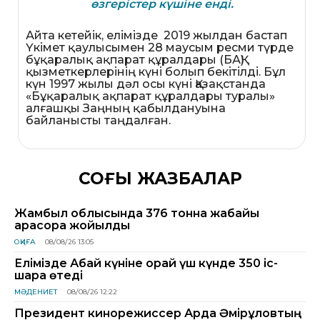
өзгерістер күшіне енді.
Айта кетейік, елімізде 2019 жылдан бастап
Үкімет қаулысымен 28 маусым ресми түрде
бұқаралық ақпарат құралдары (БАҚ)
қызметкерлерінің күні болып бекітілді. Бұл
күн 1997 жылы дәл осы күні Қазақстанда
«Бұқаралық ақпарат құралдары туралы»
алғашқы Заңның қабылдануына
байланысты таңдалған.
СОҢҒЫ ЖАЗБАЛАР
Жамбыл облысында 376 тонна жабайы
қарасора жойылды
ОҚИҒА
08/08/26 13:05
Елімізде Абай күніне орай үш күнде 350 іс-
шара өтеді
МӘДЕНИЕТ
08/08/26 12:22
Президент кинорежиссер Ардақ Әмірқұловтың