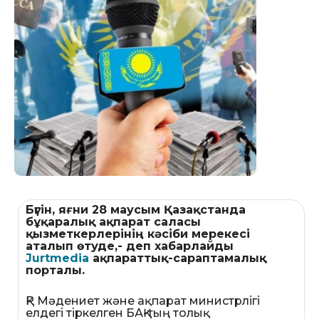
Бүгін, яғни 28 маусым Қазақстанда
бұқаралық ақпарат саласы
қызметкерлерінің кәсіби мерекесі
аталып өтуде,- деп хабарлайды
Jurtmedia
ақпараттық-сараптамалық
порталы.
ҚР Мәдениет және ақпарат министрлігі
елдегі тіркелген БАҚ-тың толық