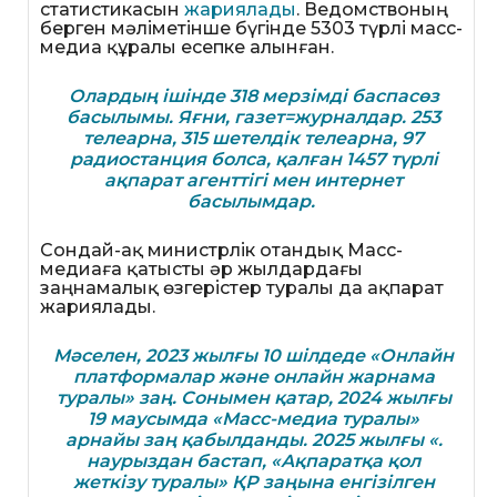
статистикасын
жариялады
. Ведомствоның
берген мәліметінше бүгінде 5303 түрлі масс-
медиа құралы есепке алынған.
Олардың ішінде 318 мерзімді баспасөз
басылымы. Яғни, газет=журналдар. 253
телеарна, 315 шетелдік телеарна, 97
радиостанция болса, қалған 1457 түрлі
ақпарат агенттігі мен интернет
басылымдар.
Сондай-ақ министрлік отандық Масс-
медиаға қатысты әр жылдардағы
заңнамалық өзгерістер туралы да ақпарат
жариялады.
Мәселен, 2023 жылғы 10 шілдеде «Онлайн
платформалар және онлайн жарнама
туралы» заң. Сонымен қатар, 2024 жылғы
19 маусымда «Масс-медиа туралы»
арнайы заң қабылданды. 2025 жылғы «.
наурыздан бастап, «Ақпаратқа қол
жеткізу туралы» ҚР заңына енгізілген