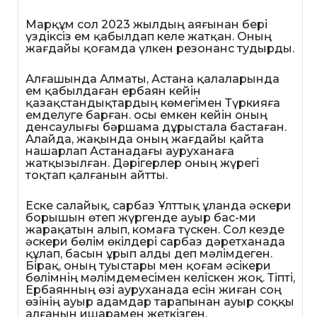
Марқұм сол 2023 жылдың аяғынан бері
үздіксіз ем қабылдап келе жатқан. Оның
жағдайы қоғамда үлкен резонанс тудырды.
Алғашында Алматы, Астана қалаларында
ем қабылдаған ербаян кейін
қазақстандықтардың көмегімен Түркияға
емделуге барған. осы емкен кейін оның
денсаулығы бәршама дұрыстала бастаған.
Алайда, жақында оның жағдайы қайта
нашарлап Астанадағы ауруханаға
жатқызылған. Дәрігерлер оның жүрегі
тоқтап қалғанын айтты.
Еске салайық, сарбаз Ұлттық ұланда әскери
борышын өтеп жүргенде ауыр бас-ми
жарақатын алып, комаға түскен. Сол кезде
әскери бөлім өкілдері сарбаз дәретханада
құлап, басын ұрып алды деп мәлімдеген.
Бірақ, оның туыстары мен қоғам әсікери
бөлімнің мәлімдемесімен келіскен жоқ. Тіпті,
Ербаянның өзі ауруханада есін жиған соң
өзінің ауыр адамдар тарапынан ауыр соққы
алғанын ишарамен жеткізген.