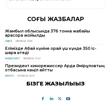
СОҢҒЫ ЖАЗБАЛАР
Жамбыл облысында 376 тонна жабайы
қарасора жойылды
ОҚИҒА
08/08/26 13:05
Елімізде Абай күніне орай үш күнде 350 іс-
шара өтеді
МӘДЕНИЕТ
08/08/26 12:22
Президент кинорежиссер Ардақ Әмірқұловтың
отбасына көңіл айтты
ӨЗЕКТІ
07/08/26 20:41
БІЗГЕ ЖАЗЫЛЫҢЫЗ