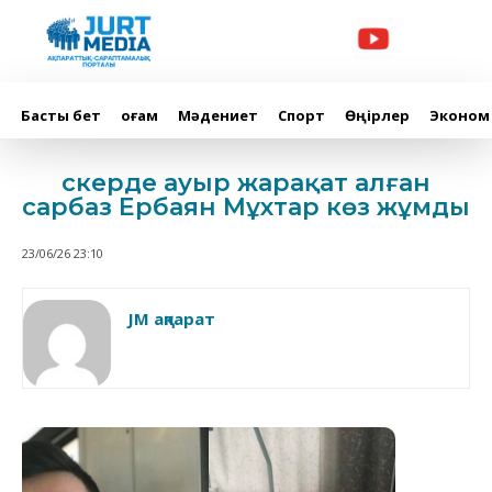
Басты бет
Қоғам
Мәдениет
Спорт
Өңірлер
Эконом
Әскерде ауыр жарақат алған
сарбаз Ербаян Мұхтар көз жұмды
23/06/26 23:10
JM ақпарат