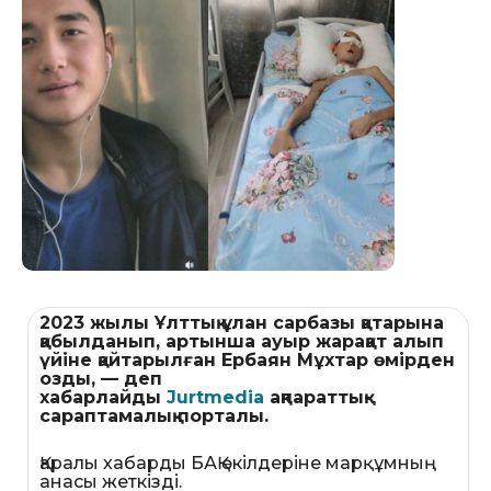
2023 жылы Ұлттық ұлан сарбазы қатарына
қабылданып, артынша ауыр жарақат алып
үйіне қайтарылған Ербаян Мұхтар өмірден
озды
, — деп
хабарлайды
Jurtmedia
ақпараттық-
сараптамалық порталы.
Қаралы хабарды БАҚ өкілдеріне марқұмның
анасы жеткізді.