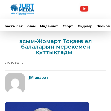
Басты бет
Қоғам
Мәдениет
Спорт
Өңірлер
Эконом
Қасым-Жомарт Тоқаев ел
балаларын мерекемен
құттықтады
01/06/26 09:10
JM ақпарат