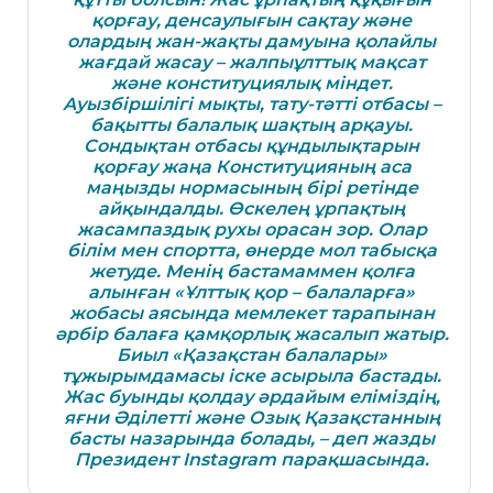
қорғау, денсаулығын сақтау және
олардың жан-жақты дамуына қолайлы
жағдай жасау – жалпыұлттық мақсат
және конституциялық міндет.
Ауызбіршілігі мықты, тату-тәтті отбасы –
бақытты балалық шақтың арқауы.
Сондықтан отбасы құндылықтарын
қорғау жаңа Конституцияның аса
маңызды нормасының бірі ретінде
айқындалды. Өскелең ұрпақтың
жасампаздық рухы орасан зор. Олар
білім мен спортта, өнерде мол табысқа
жетуде. Менің бастамаммен қолға
алынған «Ұлттық қор – балаларға»
жобасы аясында мемлекет тарапынан
әрбір балаға қамқорлық жасалып жатыр.
Биыл «Қазақстан балалары»
тұжырымдамасы іске асырыла бастады.
Жас буынды қолдау әрдайым еліміздің,
яғни Әділетті және Озық Қазақстанның
басты назарында болады, – деп жазды
Президент Instagram парақшасында.