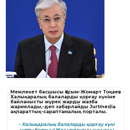
Мемлекет басшысы Қасым-Жомарт Тоқаев
Халықаралық балаларды қорғау күніне
байланысты жүрек жарды жазба
жариялады,-деп хабарлайды Jurtmedia
ақпараттық-сараптамалық порталы.
– Халықаралық балаларды қорғау күні
құтты болсын! Жас ұрпақтың құқығын