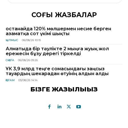
СОҢҒЫ ЖАЗБАЛАР
Қостанайда 120% мөлшермен несие берген
азаматқа сот үкімі шықты
ҚЫЛМЫС
06/08/26 10:15
Алматыда бір тәулікте 2 мыңға жуық жол
ережесін бұзу дерегі тіркелді
ОҚИҒА
06/08/26 09:26
ҰҚК 3,9 млрд теңге сомасындағы заңсыз
тауардың шекарадан өтуінің алдын алды
ҚОҒАМ
03/08/26 14:14
БІЗГЕ ЖАЗЫЛЫҢЫЗ