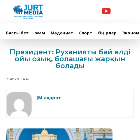
Басты бет
Қоғам
Мәдениет
Спорт
Өңірлер
Эконом
Президент: Руханияты бай елдің
ойы озық, болашағы жарқын
болады
21/05/26 14:42
JM ақпарат