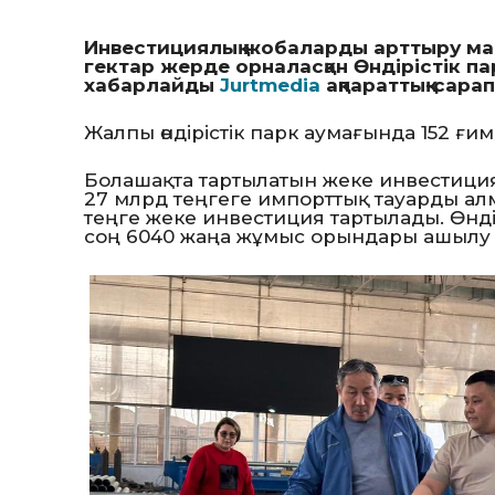
Инвестициялық жобаларды арттыру мақ
гектар жерде орналасқан Өндірістік па
хабарлайды
Jurtmedia
ақпараттық-сара
Жалпы өндірістік парк аумағында 152 ғи
Болашақта тартылатын жеке инвестиция
27 млрд теңгеге импорттық тауарды алм
теңге жеке инвестиция тартылады. Өнді
соң 6040 жаңа жұмыс орындары ашылу