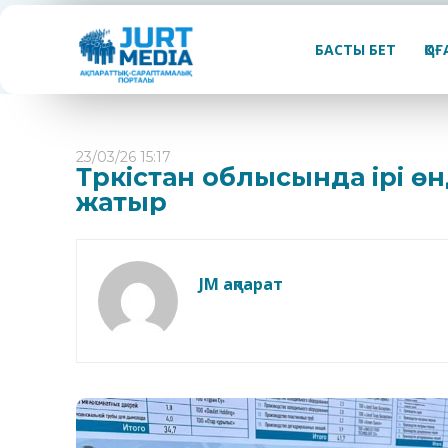
БАСТЫ БЕТ
ҚО
23/03/26 15:17
Түркістан облысында ірі өн
жатыр
JM ақпарат