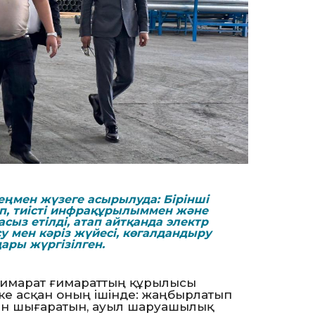
зеңмен жүзеге асырылуда: Бірінші
ніп, тиісті инфрақұрылыммен және
ыз етілді, атап айтқанда электр
 су мен кәріз жүйесі, көгалдандыру
ары жүргізілген.
 ғимарат ғимараттың құрылысы
ске асқан оның ішінде: жаңбырлатып
ін шығаратын, ауыл шаруашылық