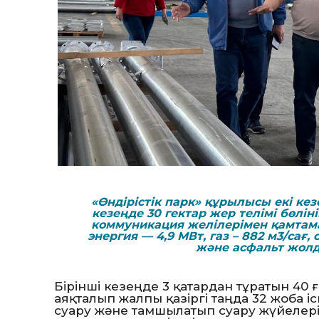
«Өндірістік парк» құрылысы екі ке
кезеңде 30 гектар жер телімі бөлі
коммуникация желілерімен қамтамас
энергия — 4,9 МВт, газ – 882 м3/сағ,
және асфальт жолд
Бірінші кезеңде 3 қатардан тұратын 40
аяқталып жалпы қазіргі таңда 32 жоба і
суару және тамшылатып суару жүйелер