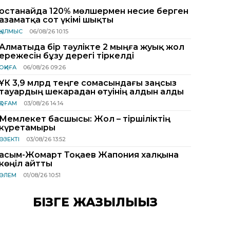
Қостанайда 120% мөлшермен несие берген
азаматқа сот үкімі шықты
ҚЫЛМЫС
06/08/26 10:15
Алматыда бір тәулікте 2 мыңға жуық жол
ережесін бұзу дерегі тіркелді
ОҚИҒА
06/08/26 09:26
ҰҚК 3,9 млрд теңге сомасындағы заңсыз
тауардың шекарадан өтуінің алдын алды
ҚОҒАМ
03/08/26 14:14
Мемлекет басшысы: Жол – тіршіліктің
күретамыры
ӨЗЕКТІ
03/08/26 13:52
Қасым-Жомарт Тоқаев Жапония халқына
көңіл айтты
ӘЛЕМ
01/08/26 10:51
БІЗГЕ ЖАЗЫЛЫҢЫЗ