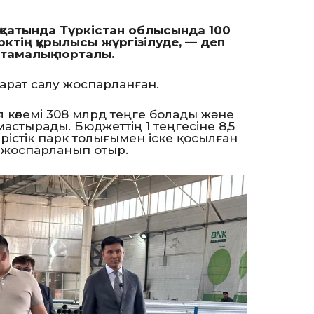
сатында Түркістан облысында 100
рктің құрылысы жүргізілуде, — деп
птамалық порталы.
марат салу жоспарланған.
 көлемі 308 млрд теңге болады және
астырады. Бюджеттің 1 теңгесіне 8,5
рістік парк толығымен іске қосылған
 жоспарланып отыр.