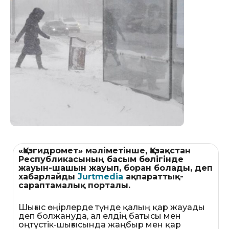
«Қазгидромет» мәліметінше, Қазақстан
Республикасының басым бөлігінде
жауын-шашын жауып, боран болады, деп
хабарлайды
Jurtmedia
ақпараттық-
сараптамалық порталы.
Шығыс өңірлерде түнде қалың қар жауады
деп болжануда, ал елдің батысы мен
оңтүстік-шығысында жаңбыр мен қар