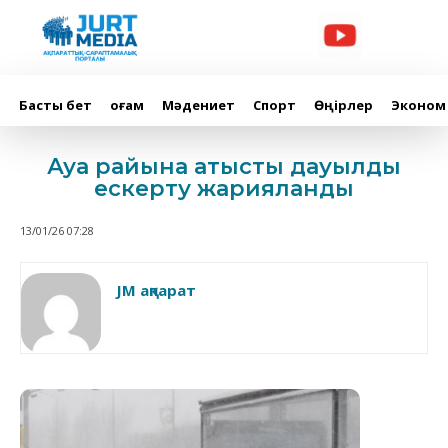
Басты бет
Қоғам
Мәдениет
Спорт
Өңірлер
Эконом
Ауа райына қатысты дауылды
ескерту жарияланды
13/01/26 07:28
JM ақпарат