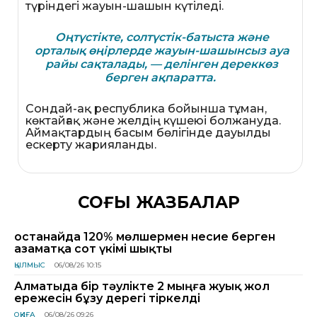
түріндегі жауын-шашын күтіледі.
Оңтүстікте, солтүстік-батыста және
орталық өңірлерде жауын-шашынсыз ауа
райы сақталады, — делінген дереккөз
берген
ақпаратта.
Сондай-ақ республика бойынша тұман,
көктайғақ және желдің күшеюі болжануда.
Аймақтардың басым бөлігінде дауылды
ескерту жарияланды.
СОҢҒЫ ЖАЗБАЛАР
Қостанайда 120% мөлшермен несие берген
азаматқа сот үкімі шықты
ҚЫЛМЫС
06/08/26 10:15
Алматыда бір тәулікте 2 мыңға жуық жол
ережесін бұзу дерегі тіркелді
ОҚИҒА
06/08/26 09:26