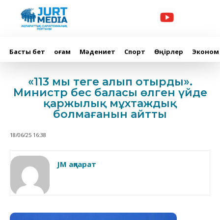
Басты бет
Қоғам
Мәдениет
Спорт
Өңірлер
Эконом
«113 мың теңге алып отырды».
Министр бес баласы өлген үйде
қаржылық мұхтаждық
болмағанын айтты
18/06/25 16:38
JM ақпарат