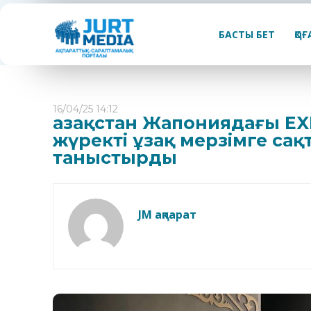
БАСТЫ БЕТ
ҚО
16/04/25 14:12
Қазақстан Жапониядағы E
жүректі ұзақ мерзімге са
таныстырды
JM ақпарат