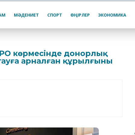
ҒАМ
МӘДЕНИЕТ
СПОРТ
ӨҢІРЛЕР
ЭКОНОМИКА
XPO көрмесінде донорлық
қтауға арналған құрылғыны