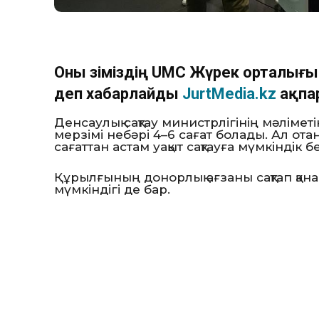
Оны өзіміздің UMC Жүрек орталығы
деп хабарлайды
JurtMedia.kz
ақпа
Денсаулық сақтау министрлігінің мәліметі
мерзімі небәрі 4–6 сағат болады. Ал ота
сағаттан астам уақыт сақтауға мүмкіндік б
Құрылғының донорлық ағзаны сақтап қана 
мүмкіндігі де бар.