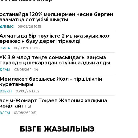
Қостанайда 120% мөлшермен несие берген
азаматқа сот үкімі шықты
ҚЫЛМЫС
06/08/26 10:15
Алматыда бір тәулікте 2 мыңға жуық жол
ережесін бұзу дерегі тіркелді
ОҚИҒА
06/08/26 09:26
ҰҚК 3,9 млрд теңге сомасындағы заңсыз
тауардың шекарадан өтуінің алдын алды
ҚОҒАМ
03/08/26 14:14
Мемлекет басшысы: Жол – тіршіліктің
күретамыры
ӨЗЕКТІ
03/08/26 13:52
Қасым-Жомарт Тоқаев Жапония халқына
көңіл айтты
ӘЛЕМ
01/08/26 10:51
БІЗГЕ ЖАЗЫЛЫҢЫЗ