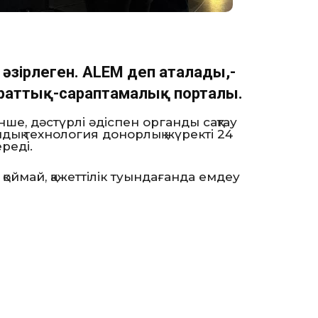
 әзірлеген. ALEM деп аталады,-
раттық-сараптамалық порталы.
нше, дәстүрлі әдіспен органды сақтау
ндық технология донорлық жүректі 24
ереді.
қоймай, қажеттілік туындағанда емдеу