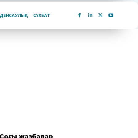
ДЕНСАУЛЫҚ
СҰХБАТ
Соңғы жазбалар