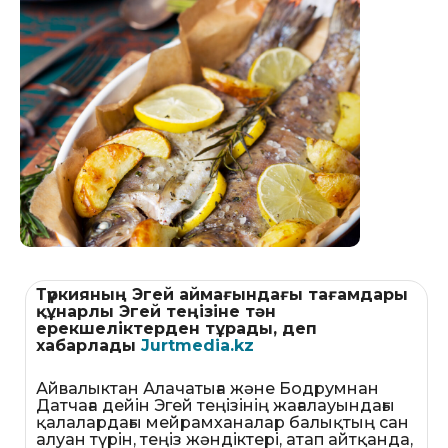
Түркияның Эгей аймағындағы тағамдары
құнарлы Эгей теңізіне тән
ерекшеліктерден тұрады, деп
хабарлады
Jurtmedia.kz
Айвалыктан Алачатыға және Бодрумнан
Датчаға дейін Эгей теңізінің жағалауындағы
қалалардағы мейрамханалар балықтың сан
алуан түрін, теңіз жәндіктері, атап айтқанда,