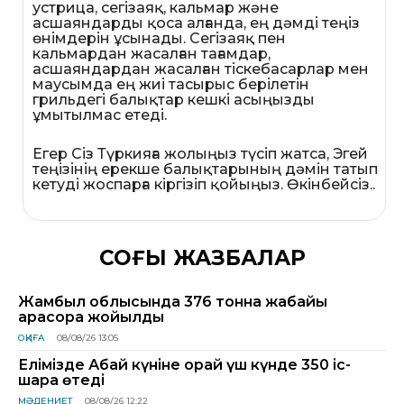
устрица, сегізаяқ, кальмар және
асшаяндарды қоса алғанда, ең дәмді теңіз
өнімдерін ұсынады. Сегізаяқ пен
кальмардан жасалған тағамдар,
асшаяндардан жасалған тіскебасарлар мен
маусымда ең жиі тасырыс берілетін
грильдегі балықтар кешкі асыңызды
ұмытылмас етеді.
Егер Сіз Түркияға жолыңыз түсіп жатса, Эгей
теңізінің ерекше балықтарының дәмін татып
кетуді жоспарға кіргізіп қойыңыз. Өкінбейсіз..
СОҢҒЫ ЖАЗБАЛАР
Жамбыл облысында 376 тонна жабайы
қарасора жойылды
ОҚИҒА
08/08/26 13:05
Елімізде Абай күніне орай үш күнде 350 іс-
шара өтеді
МӘДЕНИЕТ
08/08/26 12:22