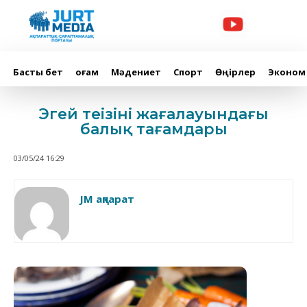
Басты бет
Қоғам
Мәдениет
Спорт
Өңірлер
Эконом
Эгей теңізінің жағалауындағы
балық тағамдары
03/05/24 16:29
JM ақпарат