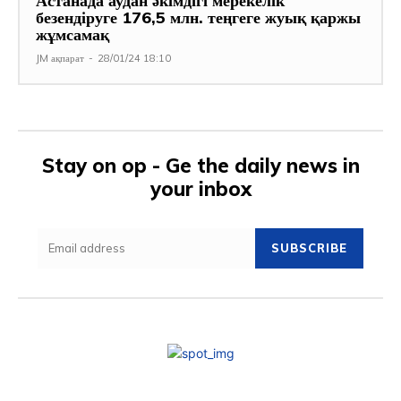
Астанада аудан әкімдігі мерекелік
безендіруге 176,5 млн. теңгеге жуық қаржы
жұмсамақ
JM ақпарат
-
28/01/24 18:10
Stay on op - Ge the daily news in
your inbox
SUBSCRIBE