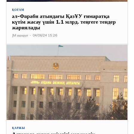
ҚОҒАМ
әл-Фараби атындағы ҚазҰУ ғимаратқа
күтім жасау үшін 1.1 млрд. теңгеге тендер
жариялады
JM ақпарат
-
04/06/24 15:26
ҚАРЖЫ