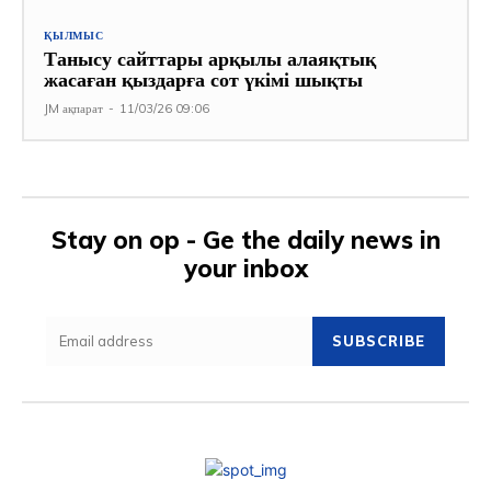
ҚЫЛМЫС
Танысу сайттары арқылы алаяқтық
жасаған қыздарға сот үкімі шықты
JM ақпарат
-
11/03/26 09:06
Stay on op - Ge the daily news in
your inbox
SUBSCRIBE