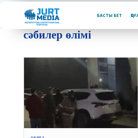
БАСТЫ БЕТ
ҚО
сәбилер өлімі
ОҚИҒА