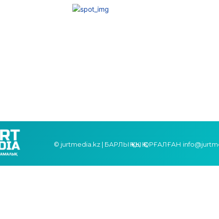
© jurtmedia.kz | БАРЛЫҚ ҚҰҚЫҚ ҚОРҒАЛҒАН info@jurtm