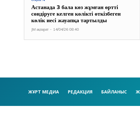
Астанада 3 бала көз жұмған өртті
сөндіруге келген көлікті өткізбеген
көлік иесі жауапқа тартылды
JM ақпарат
-
14/04/26 08:40
ЖҰРТ МЕДИА
РЕДАКЦИЯ
БАЙЛАНЫС
Ж