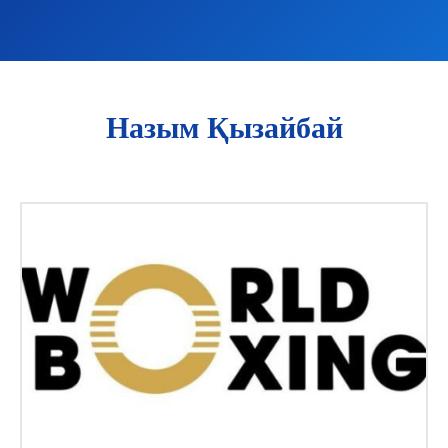
Назым Қызайбай