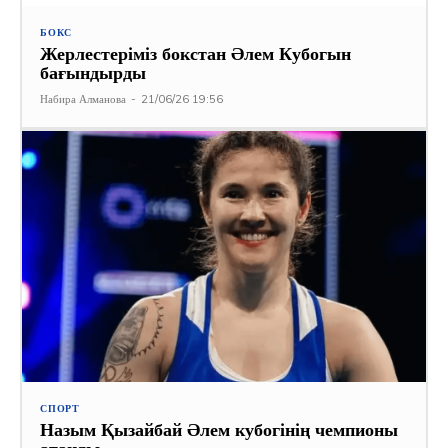
БОКС
Жерлестеріміз бокстан Әлем Кубогын
бағындырды
Набира Алманова
-
21/06/26 19:56
СПОРТ
Назым Қызайбай Әлем кубогінің чемпионы