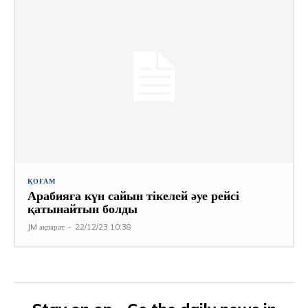
ҚОҒАМ
Арабияға күн сайын тікелей әуе рейсі
қатынайтын болды
JM ақпарат
-
22/12/23 10:38