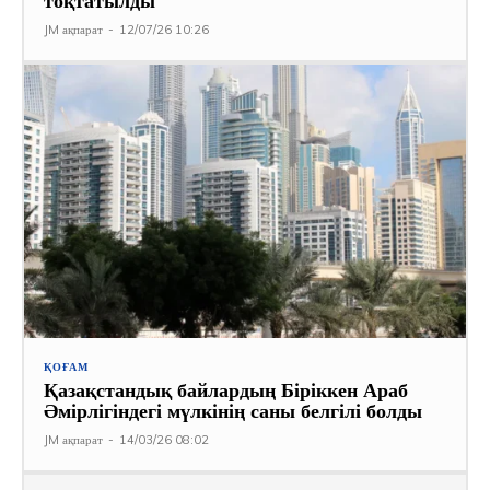
тоқтатылды
JM ақпарат
-
12/07/26 10:26
ҚОҒАМ
Қазақстандық байлардың Біріккен Араб
Әмірлігіндегі мүлкінің саны белгілі болды
JM ақпарат
-
14/03/26 08:02