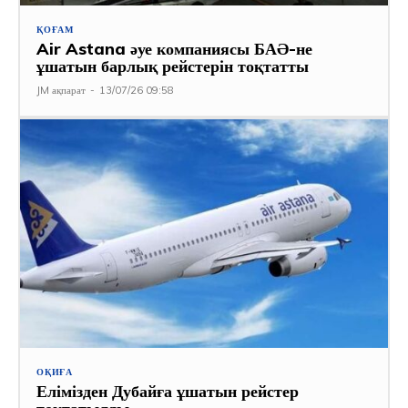
ҚОҒАМ
Air Astana әуе компаниясы БАӘ-не
ұшатын барлық рейстерін тоқтатты
JM ақпарат
-
13/07/26 09:58
ОҚИҒА
Елімізден Дубайға ұшатын рейстер