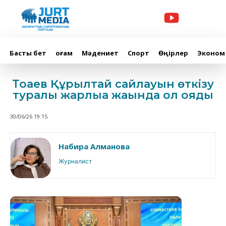
Басты бет
Қоғам
Мәдениет
Спорт
Өңірлер
Эконом
Тоқаев Құрылтай сайлауын өткізу
туралы жарлыққа жақында қол қояды
30/06/26 19:15
Набира Алманова
Журналист