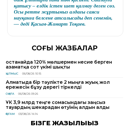
қатысу – елдік істен шет қалмау деген сөз.
Осы ретте жұртымыз алдағы саяси
науқанға белсене атсалысады деп сенемін,
— деді Қасым-Жомарт Тоқаев.
СОҢҒЫ ЖАЗБАЛАР
Қостанайда 120% мөлшермен несие берген
азаматқа сот үкімі шықты
ҚЫЛМЫС
06/08/26 10:15
Алматыда бір тәулікте 2 мыңға жуық жол
ережесін бұзу дерегі тіркелді
ОҚИҒА
06/08/26 09:26
ҰҚК 3,9 млрд теңге сомасындағы заңсыз
тауардың шекарадан өтуінің алдын алды
ҚОҒАМ
03/08/26 14:14
БІЗГЕ ЖАЗЫЛЫҢЫЗ