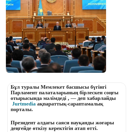
Бұл туралы Мемлекет басшысы бүгінгі
П
арламент палаталарының бірлескен соңғы
отырысында
мәлімдеді , — деп хабарлайды
Jurtmedia
ақпараттық-сараптамалық
порталы.
Президент алдағы саяси науқанды жоғары
деңгейде өткізу керектігін атап өтті.