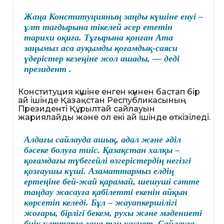
Жаңа Конституцияның заңды күшіне енуі –
ұлт тағдырына тікелей әсер ететін
тарихи оқиға. Тұғырына қонған Ата
заңымыз аса ауқымды қоғамдық-саяси
үдерістер кезеңіне жол ашады, — деді
президент .
Конституция күшіне енген күннен бастап бір
ай ішінде Қазақстан Республикасының
Президенті Құрылтай сайлауын
жариялайды және ол екі ай ішінде өткізіледі.
Алдағы сайлауда ашық, адал және әділ
бәсеке болуға тиіс. Қазақстан халқы –
қоғамдағы түбегейлі өзгерістердің негізгі
қозғаушы күші. Азаматтармыз елдің
ертеңіне бей-жай қарамай, шешуші сәтте
таңдау жасауға қабілетті екенін айқын
көрсетіп келеді. Бұл – жауапкершілігі
жоғары, бірлігі бекем, рухы және мәдениеті
биік ұлттарға ғана тән қасиет. Сайлауға