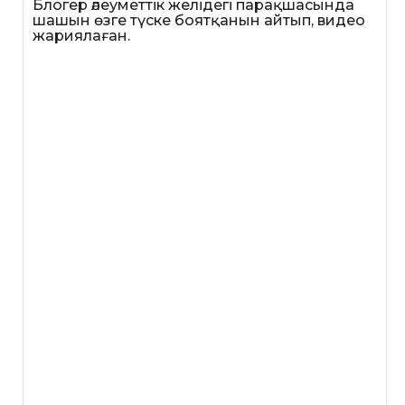
Блогер әлеуметтік желідегі парақшасында
шашын өзге түске боятқанын айтып, видео
жариялаған.