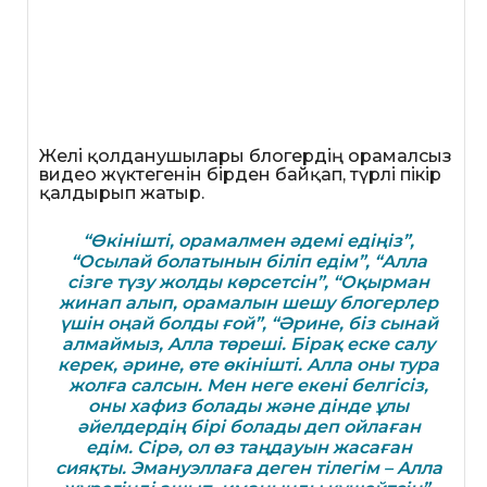
Желі қолданушылары блогердің орамалсыз
видео жүктегенін бірден байқап, түрлі пікір
қалдырып жатыр.
“Өкінішті, орамалмен әдемі едіңіз”,
“Осылай болатынын біліп едім”, “Алла
сізге түзу жолды көрсетсін”, “Оқырман
жинап алып, орамалын шешу блогерлер
үшін оңай болды ғой”, “Әрине, біз сынай
алмаймыз, Алла төреші. Бірақ еске салу
керек, әрине, өте өкінішті. Алла оны тура
жолға салсын. Мен неге екені белгісіз,
оны хафиз болады және дінде ұлы
әйелдердің бірі болады деп ойлаған
едім. Сірә, ол өз таңдауын жасаған
сияқты. Эмануэллаға деген тілегім – Алла