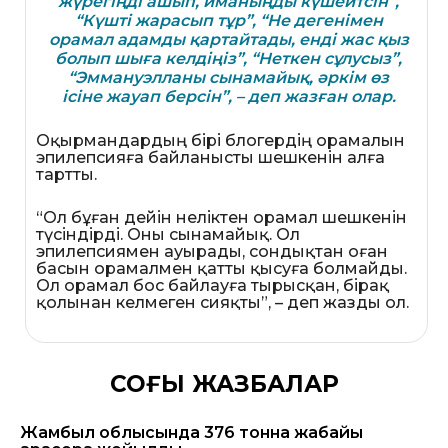
жүрегіңді ашып, иманыңды күшейтсін”,
“Күшті жарасып тұр”, “Не дегенімен
орамал адамды қартайтады, енді жас қыз
болып шыға келдіңіз”, “Неткен сұлусыз”,
“Эммануэлланы сынамайық, әркім өз
ісіне жауап берсін”, – деп жазған олар.
Оқырмандардың бірі блогердің орамалын
эпилепсияға байланысты шешкенін алға
тартты.
“Ол бұған дейін неліктен орамал шешкенін
түсіндірді. Оны сынамайық. Ол
эпилепсиямен ауырады, сондықтан оған
басын орамалмен қатты қысуға болмайды.
Ол орамал бос байлауға тырысқан, бірақ
қолынан келмеген сияқты”, – деп жазды ол.
СОҢҒЫ ЖАЗБАЛАР
Жамбыл облысында 376 тонна жабайы