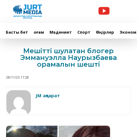
Басты бет
Қоғам
Мәдениет
Спорт
Өңірлер
Эконом
Мешітті шулатқан блогер
Эммануэлла Наурызбаева
орамалын шешті
28/11/25 17:28
JM ақпарат