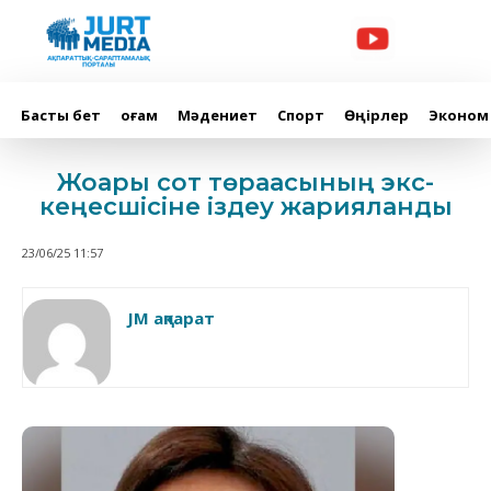
Басты бет
Қоғам
Мәдениет
Спорт
Өңірлер
Эконом
Жоғарғы сот төрағасының экс-
кеңесшісіне іздеу жарияланды
23/06/25 11:57
JM ақпарат