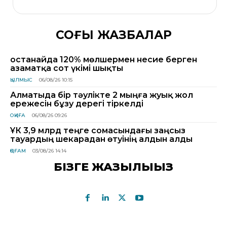
СОҢҒЫ ЖАЗБАЛАР
Қостанайда 120% мөлшермен несие берген
азаматқа сот үкімі шықты
ҚЫЛМЫС
06/08/26 10:15
Алматыда бір тәулікте 2 мыңға жуық жол
ережесін бұзу дерегі тіркелді
ОҚИҒА
06/08/26 09:26
ҰҚК 3,9 млрд теңге сомасындағы заңсыз
тауардың шекарадан өтуінің алдын алды
ҚОҒАМ
03/08/26 14:14
БІЗГЕ ЖАЗЫЛЫҢЫЗ