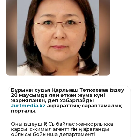
Бұрынғы судья Қарлығаш Тәткееваға іздеу
20 маусымда яғни өткен жұма күні
жарияланған, деп хабарлайды
Jurtmedia.kz
ақпараттық-сараптамалық
порталы
.
Оны іздеуді ҚР Сыбайлас жемқорлыққа
қарсы іс-қимыл агенттігінің Қарағанды ​​
облысы бойынша департаменті