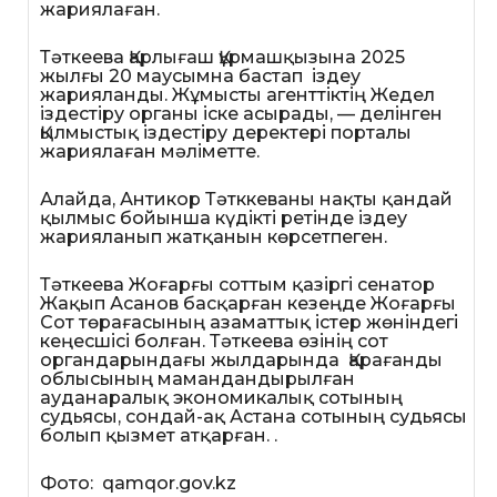
жариялаған.
Тәткеева Қарлығаш Құрмашқызына 2025
жылғы 20 маусымна бастап іздеу
жарияланды. Жұмысты агенттіктің Жедел
іздестіру органы іске асырады, — делінген
Қылмыстық іздестіру деректері порталы
жариялаған мәліметте.
Алайда, Антикор Тәтккеваны нақты қандай
қылмыс бойынша күдікті ретінде іздеу
жарияланып жатқанын көрсетпеген.
Тәткеева Жоғарғы соттым қазіргі сенатор
Жақып Асанов басқарған кезеңде Жоғарғы
Сот төрағасының азаматтық істер жөніндегі
кеңесшісі болған. Тәткеева өзінің сот
органдарындағы жылдарында Қарағанды ​​
облысының мамандандырылған
ауданаралық экономикалық сотының
судьясы, сондай-ақ Астана сотының судьясы
болып қызмет атқарған. .
Фото: qamqor.gov.kz