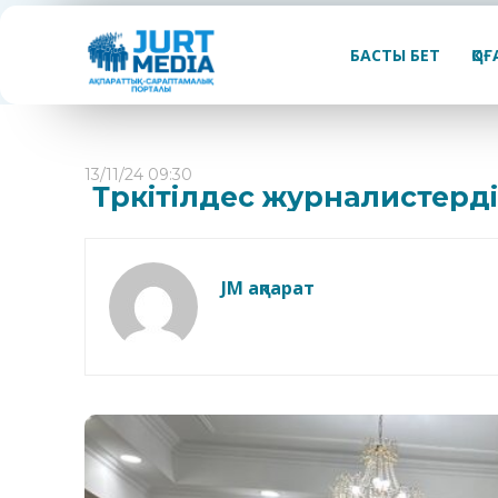
БАСТЫ БЕТ
ҚО
13/11/24 09:30
Түркітілдес журналистерд
JM ақпарат