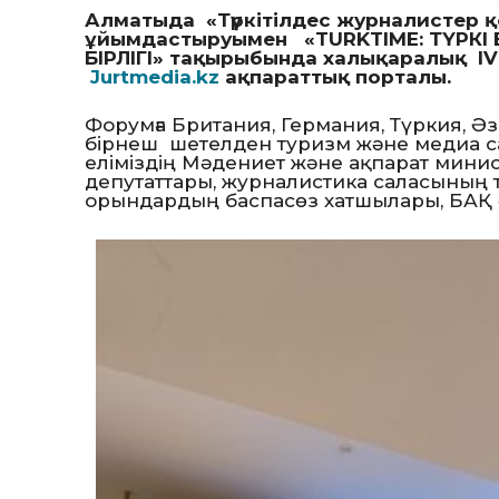
Алматыда «Түркітілдес журналистер 
ұйымдастыруымен «TURKTIME: ТҮРКІ
БІРЛІГІ» тақырыбында халықаралық IV
Jurtmedia.kz
ақпараттық порталы.
Форумға Британия, Германия, Түркия, Әз
бірнеш шетелден туризм және медиа с
еліміздің Мәдениет және ақпарат минист
депутаттары, журналистика саласының 
орындардың баспасөз хатшылары, БАҚ ө