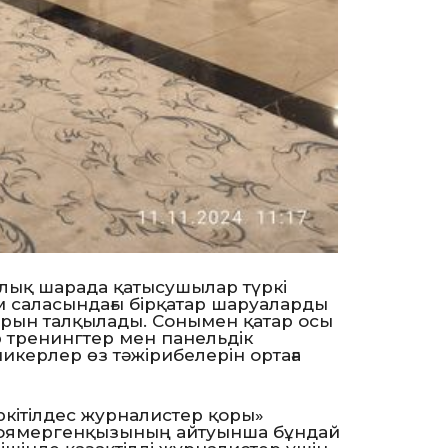
ралық шарада қатысушылар түркі
зм саласындағы бірқатар шаруаларды
арын талқылады. Сонымен қатар осы
р тренингтер мен панельдік
керлер өз тәжірибелерін ортаға
ітілдес журналистер қоры»
Жоямергенқызының айтуынша бұндай