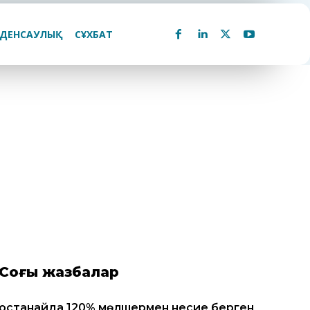
ДЕНСАУЛЫҚ
СҰХБАТ
Соңғы жазбалар
Қостанайда 120% мөлшермен несие берген