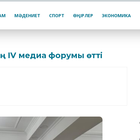
ҒАМ
МӘДЕНИЕТ
СПОРТ
ӨҢІРЛЕР
ЭКОНОМИКА
ің IV медиа форумы өтті