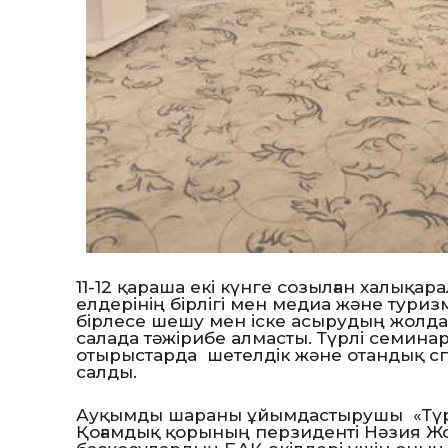
11-12 қараша екі күнге созылған халықа
елдерінің бірлігі мен медиа және тури
бірлесе шешу мен іске асырудың жолд
салада тәжірибе алмасты. Түрлі семина
отырыстарда шетелдік және отандық спи
салды.
Ауқымды шараны ұйымдастырушы «Түрк
Қоғамдық қорының перзиденті Нәзия 