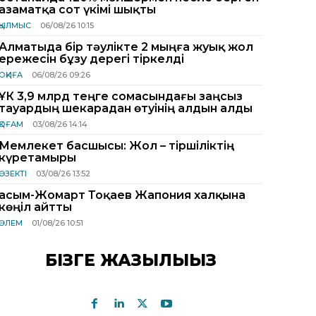
азаматқа сот үкімі шықты
ҚЫЛМЫС
06/08/26 10:15
Алматыда бір тәулікте 2 мыңға жуық жол
ережесін бұзу дерегі тіркелді
ОҚИҒА
06/08/26 09:26
ҰҚК 3,9 млрд теңге сомасындағы заңсыз
тауардың шекарадан өтуінің алдын алды
ҚОҒАМ
03/08/26 14:14
Мемлекет басшысы: Жол – тіршіліктің
күретамыры
ӨЗЕКТІ
03/08/26 13:52
Қасым-Жомарт Тоқаев Жапония халқына
көңіл айтты
ӘЛЕМ
01/08/26 10:51
БІЗГЕ ЖАЗЫЛЫҢЫЗ