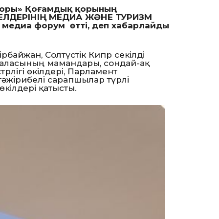
қоры» Қоғамдық қорының
 ЕЛДЕРІНІҢ МЕДИА ЖӘНЕ ТУРИЗМ
 медиа форум өтті, деп хабарлайды
ірбайжан, Солтүстік Кипр секілді
аласының мамандары, сондай-ақ
рлігі өкілдері, Парламент
тәжірибелі сарапшылар түрлі
кілдері қатысты.