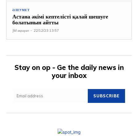
ӘЛЕУМЕТ
Астана әкімі кептелісті қалай шешуге
болатынын айтты
JM ақпарат
-
22/12/23 13:57
Stay on op - Ge the daily news in
your inbox
SUBSCRIBE