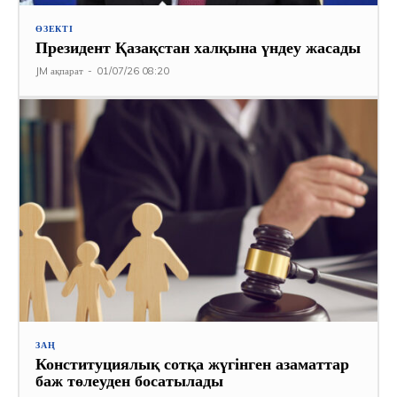
ӨЗЕКТІ
Президент Қазақстан халқына үндеу жасады
JM ақпарат
-
01/07/26 08:20
ЗАҢ
Конституциялық сотқа жүгінген азаматтар
баж төлеуден босатылады