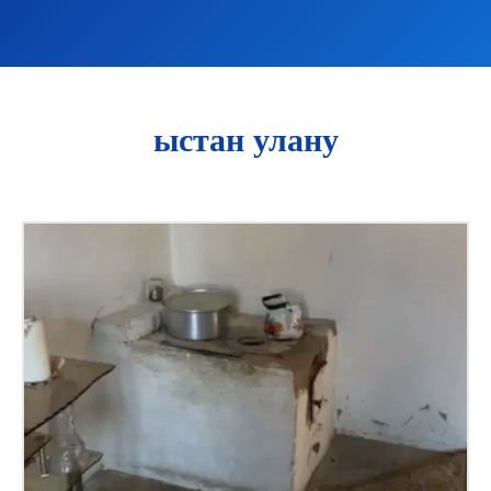
ыстан улану