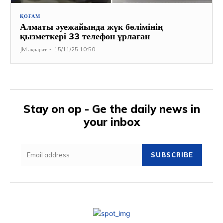
ҚОҒАМ
Алматы әуежайында жүк бөлімінің
қызметкері 33 телефон ұрлаған
JM ақпарат
-
15/11/25 10:50
Stay on op - Ge the daily news in
your inbox
SUBSCRIBE