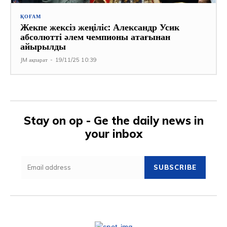
ҚОҒАМ
Жекпе жексіз жеңіліс: Александр Усик
абсолютті әлем чемпионы атағынан
айырылды
JM ақпарат
-
19/11/25 10:39
Stay on op - Ge the daily news in
your inbox
SUBSCRIBE