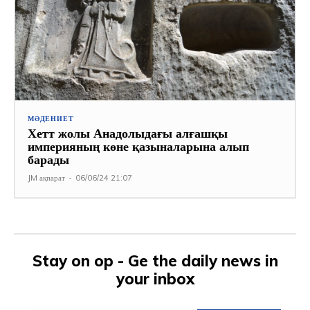
МӘДЕНИЕТ
Хетт жолы Анадолыдағы алғашқы
империяның көне қазыналарына алып
барады
JM ақпарат
-
06/06/24 21:07
Stay on op - Ge the daily news in
your inbox