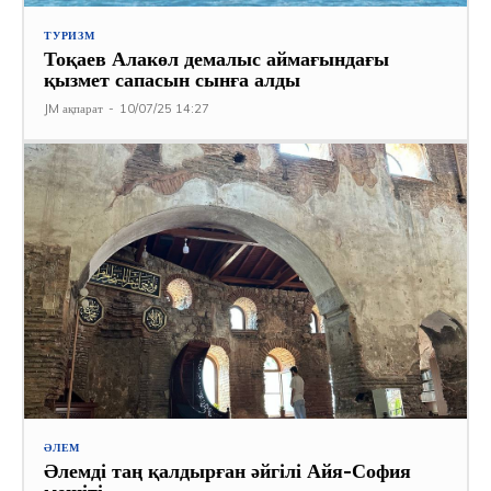
ТУРИЗМ
Тоқаев Алакөл демалыс аймағындағы
қызмет сапасын сынға алды
JM ақпарат
-
10/07/25 14:27
ӘЛЕМ
Әлемді таң қалдырған әйгілі Айя-София