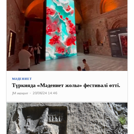
МӘДЕНИЕТ
Түркияда «Мәдениет жолы» фестивалі өтті.
JM ақпарат
-
20/06/24 14:46