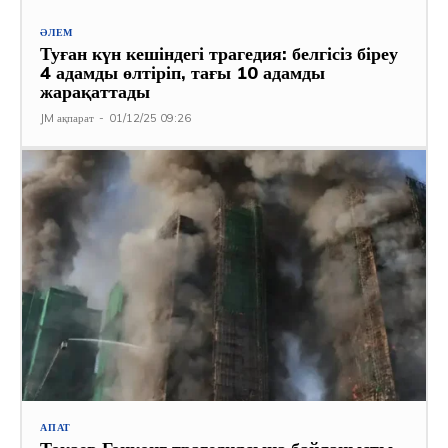
ӘЛЕМ
Туған күн кешіндегі трагедия: белгісіз біреу
4 адамды өлтіріп, тағы 10 адамды
жарақаттады
JM ақпарат
-
01/12/25 09:26
АПАТ