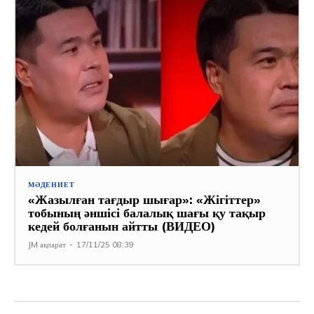
МӘДЕНИЕТ
«Жазылған тағдыр шығар»: «Жігіттер»
тобының әншісі балалық шағы қу тақыр
кедей болғанын айтты (ВИДЕО)
JM ақпарат
-
17/11/25 08:39