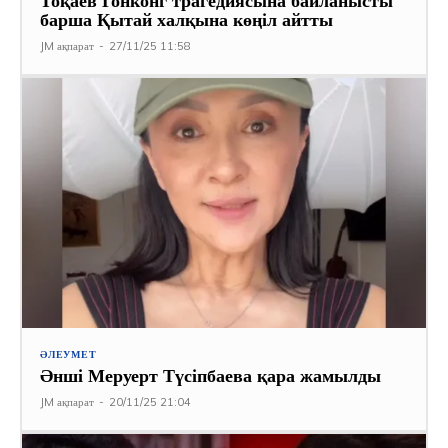
Тоқаев Гонконг трагедиясына байланысты
барша Қытай халқына көңіл айтты
JM ақпарат
-
27/11/25 11:58
ӘЛЕУМЕТ
Әнші Меруерт Түсіпбаева қара жамылды
JM ақпарат
-
20/11/25 21:04