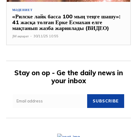
МӘДЕНИЕТ
«Рилске лайк басса 100 мың теңге шашу»:
41 жасқа толған Ерке Есмахан елге
мақтанып жазба жариялады (ВИДЕО)
JM ақпарат
-
30/11/25 10:55
Stay on op - Ge the daily news in
your inbox
SUBSCRIBE