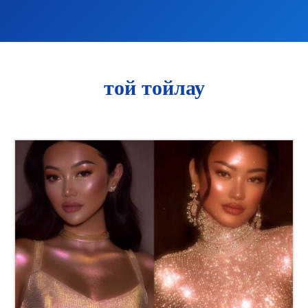
той тойлау