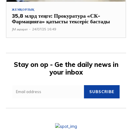
ЖЕМҚОРЛЫҚ
35,8 млрд теңге: Прокуратура «СК-
Фармацияға» қатысты тексеріс бастады
JM ақпарат
-
24/07/25 16:49
Stay on op - Ge the daily news in
your inbox
SUBSCRIBE