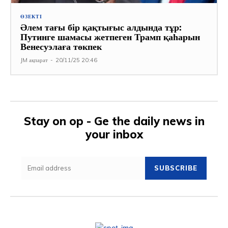
ӨЗЕКТІ
Әлем тағы бір қақтығыс алдында тұр:
Путинге шамасы жетпеген Трамп қаһарын
Венесуэлаға төкпек
JM ақпарат
-
20/11/25 20:46
Stay on op - Ge the daily news in
your inbox
SUBSCRIBE