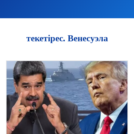
текетірес. Венесуэла